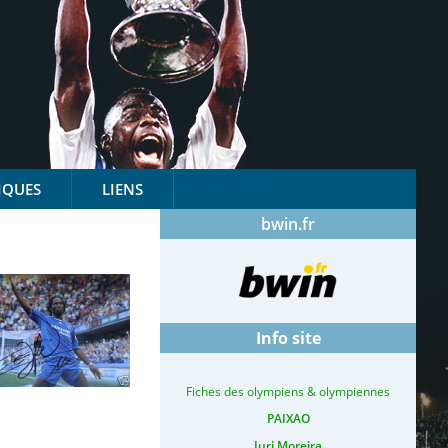
IQUES
LIENS
bwin.fr
Info site
Fiches des olympiens & olympiennes
PAIXAO
Iuri Moreira