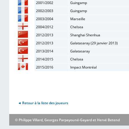
2001/2002
Guingamp
2002/2003
Guingamp
2003/2004
Marseille
2004/2012
Chelsea
2012/2013
Shanghai Shenhua
2012/2013
Galatasaray (29 janvier 2013)
2013/2014
Galatasaray
2014/2015
Chelsea
2015/2016
Impact Montréal
◄ Retour à la liste des joueurs
© Philippe Villard, Georges Parpayouné-Gayard et Hervé Betend