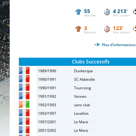
55
4 213'
Matches
Min. jouées
3
123'
Matches
Min. jouées
Plus d'informations 
Clubs Successifs
1989/1990
Dunkerque
1990/1991
SC Abbeville
1990/1991
Tourcoing
1991/1992
Vannes
1992/1993
sans club
1993/1997
Levallois
1997/2001
Le Mans
2001/2002
Le Mans