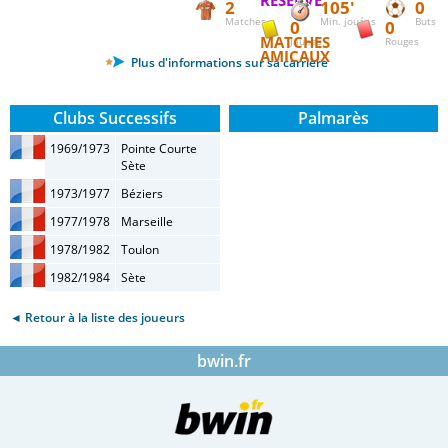
RÉSERVE
2
105'
0
Matches
Min. jouées
Buts
0
0
MATCHES
Jaunes
Rouges
AMICAUX
Plus d'informations sur sa carrière
Clubs Successifs
Palmarès
1969/1973
Pointe Courte
Sète
1973/1977
Béziers
1977/1978
Marseille
1978/1982
Toulon
1982/1984
Sète
◄ Retour à la liste des joueurs
bwin.fr