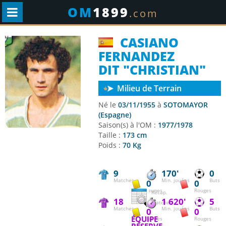
OM
1899
.com
CASIANO
FERNANDEZ
DIT "CHRISTIAN"
Milieu de Terrain
Né le
03/11/1955
à
SOTOMAYOR
(Espagne)
Saison(s) à l'OM :
1977/1978
Taille :
173 cm
Poids :
70 Kg
9
170'
0
Matches
Min. jouées
Buts
0
0
Jaunes
Rouges
Récap.
18
1 620'
5
matches
Matches
Min. jouées
Buts
0
0
ÉQUIPE
Jaunes
Rouges