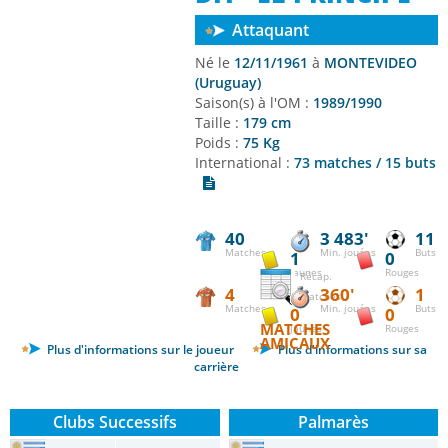
Attaquant
Né le
12/11/1961
à
MONTEVIDEO
(Uruguay)
Saison(s) à l'OM :
1989/1990
Taille :
179 cm
Poids :
75 Kg
International :
73 matches / 15 buts
40
3 483'
11
Matches
Min. jouées
Buts
1
0
Jaunes
Rouges
Récap.
4
360'
1
matches
Matches
Min. jouées
Buts
0
0
MATCHES
Jaunes
Rouges
AMICAUX
Plus d'informations sur le joueur
Plus d'informations sur sa
carrière
Clubs Successifs
Palmarès