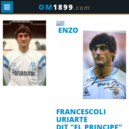
OM
1899
.com
ENZO
FRANCESCOLI
URIARTE
DIT "EL PRINCIPE"