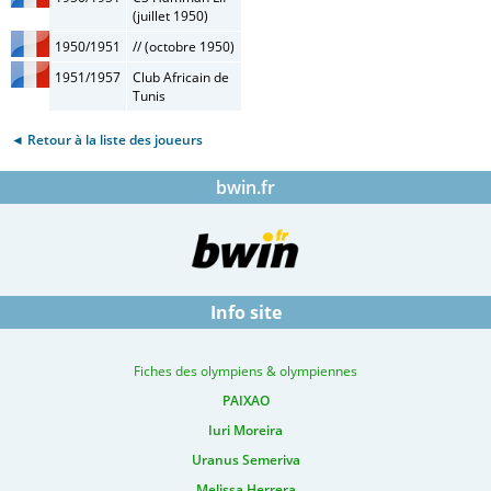
(juillet 1950)
1950/1951
// (octobre 1950)
1951/1957
Club Africain de
Tunis
◄ Retour à la liste des joueurs
bwin.fr
Info site
Fiches des olympiens & olympiennes
PAIXAO
Iuri Moreira
Uranus Semeriva
Melissa Herrera