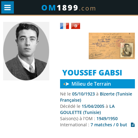
OM
1899
.com
YOUSSEF GABSI
Milieu de Terrain
Né le
05/10/1923
à
Bizerte (Tunisie
Française)
Décédé le
15/04/2005
à
LA
GOULETTE (Tunisie)
Saison(s) à l'OM :
1949/1950
International :
7 matches / 0 but