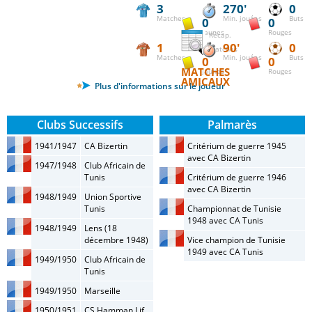
3
270'
0
Matches
Min. jouées
Buts
0
0
Jaunes
Rouges
Récap.
1
90'
0
matches
Matches
Min. jouées
Buts
0
0
MATCHES
Jaunes
Rouges
AMICAUX
Plus d'informations sur le joueur
Clubs Successifs
Palmarès
1941/1947
CA Bizertin
Critérium de guerre 1945
avec CA Bizertin
1947/1948
Club Africain de
Tunis
Critérium de guerre 1946
avec CA Bizertin
1948/1949
Union Sportive
Tunis
Championnat de Tunisie
1948 avec CA Tunis
1948/1949
Lens (18
décembre 1948)
Vice champion de Tunisie
1949 avec CA Tunis
1949/1950
Club Africain de
Tunis
1949/1950
Marseille
1950/1951
CS Hamman Lif