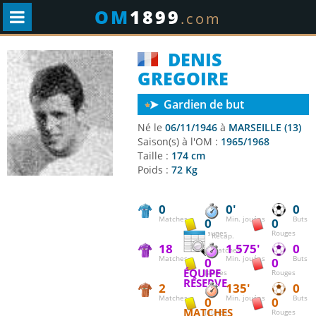
OM
1899
.com
DENIS
GREGOIRE
Gardien de but
Né le
06/11/1946
à
MARSEILLE (13)
Saison(s) à l'OM :
1965/1968
Taille :
174 cm
Poids :
72 Kg
0
0'
0
Matches
Min. jouées
Buts
0
0
Jaunes
Rouges
Récap.
18
1 575'
0
matches
Matches
Min. jouées
Buts
0
0
ÉQUIPE
Jaunes
Rouges
RÉSERVE
2
135'
0
Matches
Min. jouées
Buts
0
0
MATCHES
Jaunes
Rouges