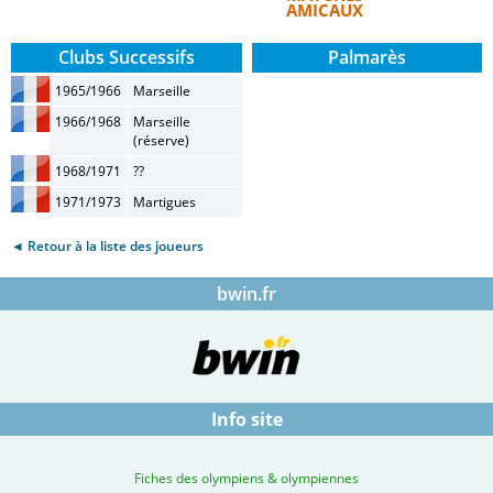
AMICAUX
Clubs Successifs
Palmarès
1965/1966
Marseille
1966/1968
Marseille
(réserve)
1968/1971
??
1971/1973
Martigues
◄ Retour à la liste des joueurs
bwin.fr
Info site
Fiches des olympiens & olympiennes