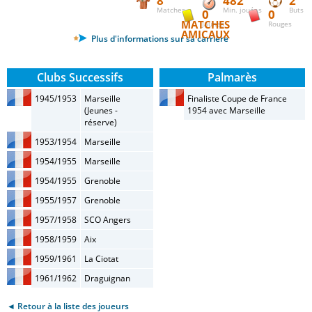
8
482'
2
Matches
Min. jouées
Buts
0
0
MATCHES
Jaunes
Rouges
AMICAUX
Plus d'informations sur sa carrière
Clubs Successifs
Palmarès
1945/1953
Marseille
Finaliste Coupe de France
(Jeunes -
1954 avec Marseille
réserve)
1953/1954
Marseille
1954/1955
Marseille
1954/1955
Grenoble
1955/1957
Grenoble
1957/1958
SCO Angers
1958/1959
Aix
1959/1961
La Ciotat
1961/1962
Draguignan
◄ Retour à la liste des joueurs