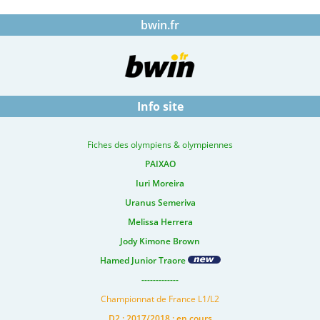
bwin.fr
Info site
Fiches des olympiens & olympiennes
PAIXAO
Iuri Moreira
Uranus Semeriva
Melissa Herrera
Jody Kimone Brown
Hamed Junior Traore
-------------
Championnat de France L1/L2
D2 : 2017/2018 : en cours