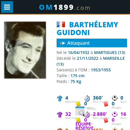
OM
1899
.com
BARTHÉLEMY
GUIDONI
Attaquant
Né le
16/04/1932
à
MARTIGUES (13)
Décédé le
21/11/2022
à
MARSEILLE
(13)
Saison(s) à l'OM :
1953/1955
Taille :
175 cm
Poids :
75 Kg
4
360'
0
Matches
Min. jouées
Buts
0
0
Jaunes
Rouges
Récap.
32
2 880'
16
matches
Matches
Min. jouées
Buts
0
0
ÉQUIPE
Jaunes
Rouges
RÉSERVE