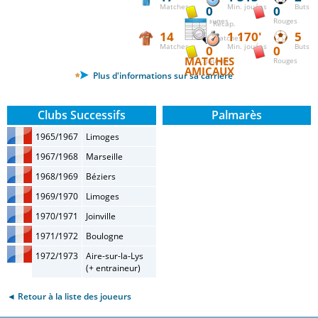
Matches
Min. jouées
Buts
0
0
Jaunes
Rouges
Récap.
14
1 170'
5
matches
Matches
Min. jouées
Buts
0
0
MATCHES
Jaunes
Rouges
AMICAUX
Plus d'informations sur sa carrière
Clubs Successifs
Palmarès
1965/1967
Limoges
1967/1968
Marseille
1968/1969
Béziers
1969/1970
Limoges
1970/1971
Joinville
1971/1972
Boulogne
1972/1973
Aire-sur-la-Lys
(+ entraineur)
◄ Retour à la liste des joueurs