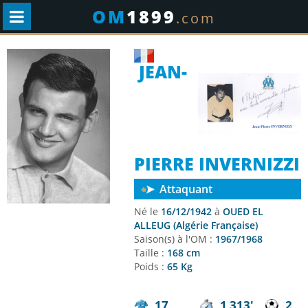
OM
1899
.com
JEAN-
PIERRE INVERNIZZI
Attaquant
Né le
16/12/1942
à
OUED EL
ALLEUG (Algérie Française)
Saison(s) à l'OM :
1967/1968
Taille :
168 cm
Poids :
65 Kg
17
1 313'
2