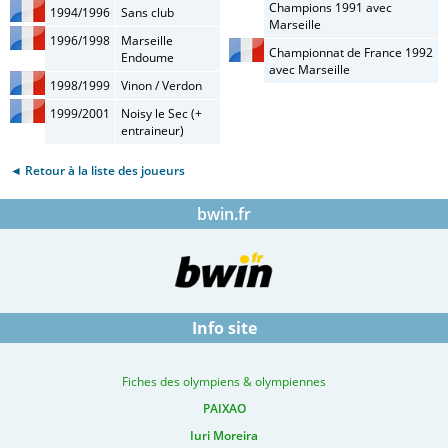
Champions 1991 avec
1994/1996
Sans club
Marseille
1996/1998
Marseille
Championnat de France 1992
Endoume
avec Marseille
1998/1999
Vinon / Verdon
1999/2001
Noisy le Sec (+
entraineur)
◄ Retour à la liste des joueurs
bwin.fr
Info site
Fiches des olympiens & olympiennes
PAIXAO
Iuri Moreira