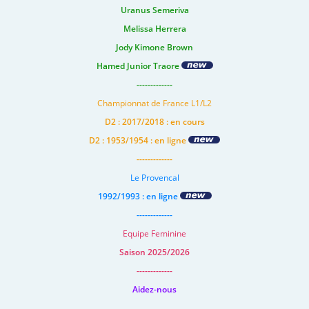
Uranus Semeriva
Melissa Herrera
Jody Kimone Brown
Hamed Junior Traore
-------------
Championnat de France L1/L2
D2 : 2017/2018 : en cours
D2 : 1953/1954 : en ligne
-------------
Le Provencal
1992/1993 : en ligne
-------------
Equipe Feminine
Saison 2025/2026
-------------
Aidez-nous