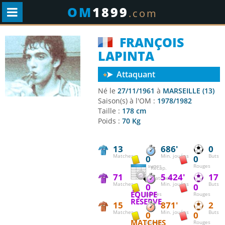
OM
1899
.com
FRANÇOIS
LAPINTA
Attaquant
Né le
27/11/1961
à
MARSEILLE (13)
Saison(s) à l'OM :
1978/1982
Taille :
178 cm
Poids :
70 Kg
13
686'
0
Matches
Min. jouées
Buts
0
0
Jaunes
Rouges
Récap.
71
5 424'
17
matches
Matches
Min. jouées
Buts
0
0
ÉQUIPE
Jaunes
Rouges
RÉSERVE
15
871'
2
Matches
Min. jouées
Buts
0
0
MATCHES
Jaunes
Rouges