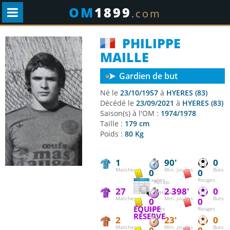
OM
1899
.com
PHILIPPE
MAILLE
Gardien de but
Né le
23/10/1957
à
HYERES (83)
Décédé le
23/09/2021
à
HYERES (83)
Saison(s) à l'OM :
1974/1978
Taille :
179 cm
Poids :
80 Kg
1
90'
0
Matches
Min. jouées
Buts
0
0
Jaunes
Rouges
Récap.
27
2 398'
0
matches
Matches
Min. jouées
Buts
0
0
ÉQUIPE
Jaunes
Rouges
RÉSERVE
2
23'
0
Matches
Min. jouées
Buts