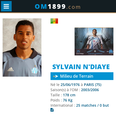
OM
1899
.com
SYLVAIN N'DIAYE
Milieu de Terrain
Né le
25/06/1976
à
PARIS (75)
Saison(s) à l'OM :
2003/2006
Taille :
178 cm
Poids :
76 Kg
International :
25 matches / 0 but