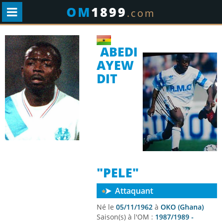
OM
1899
.com
ABEDI
AYEW
DIT
"PELE"
Attaquant
Né le
05/11/1962
à
OKO (Ghana)
Saison(s) à l'OM :
1987/1989 -