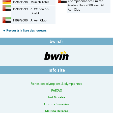
Championnat des Emirat
1996/1998
Munich 1860
Arabes Unis 2000 avec Al
1998/1999
Al Wahda Abu
Ayn Club
Dhabi
1999/2000
Al Ayn Club
◄ Retour à la liste des joueurs
bwin.fr
Info site
Fiches des olympiens & olympiennes
PAIXAO
Iuri Moreira
Uranus Semeriva
Melissa Herrera