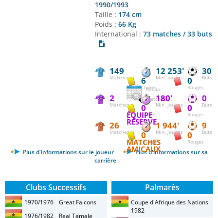
1990/1993
Taille :
174 cm
Poids :
66 Kg
International :
73 matches / 33 buts
149
12 253'
30
Matches
Min. jouées
Buts
6
0
Jaunes
Rouges
Récap.
2
180'
0
matches
Matches
Min. jouées
Buts
0
0
ÉQUIPE
Jaunes
Rouges
RÉSERVE
26
1 944'
9
Matches
Min. jouées
Buts
0
0
MATCHES
Jaunes
Rouges
AMICAUX
Plus d'informations sur le joueur
Plus d'informations sur sa
carrière
Clubs Successifs
Palmarès
1970/1976
Great Falcons
Coupe d'Afrique des Nations
1982
1976/1982
Real Tamale