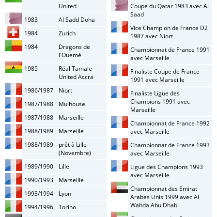
United
Coupe du Qatar 1983 avec Al
Saad
1983
Al Sadd Doha
Vice Champion de France D2
1984
Zurich
1987 avec Niort
1984
Dragons de
Championnat de France 1991
l'Ouemé
avec Marseille
1985
Réal Tamale
Finaliste Coupe de France
United Accra
1991 avec Marseille
1986/1987
Niort
Finaliste Ligue des
Champions 1991 avec
1987/1988
Mulhouse
Marseille
1987/1988
Marseille
Championnat de France 1992
1988/1989
Marseille
avec Marseille
1988/1989
prêt à Lille
Championnat de France 1993
(Novembre)
avec Marseille
1989/1990
Lille
Ligue des Champions 1993
avec Marseille
1990/1993
Marseille
Championnat des Emirat
1993/1994
Lyon
Arabes Unis 1999 avec Al
Wahda Abu Dhabi
1994/1996
Torino