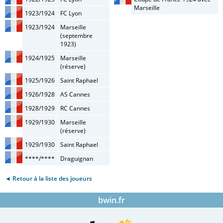
Marseille
1923/1924
FC Lyon
1923/1924
Marseille
(septembre
1923)
1924/1925
Marseille
(réserve)
1925/1926
Saint Raphael
1926/1928
AS Cannes
1928/1929
RC Cannes
1929/1930
Marseille
(réserve)
1929/1930
Saint Raphael
****/****
Draguignan
◄ Retour à la liste des joueurs
bwin.fr