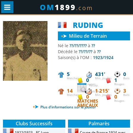
OM
1899
.com
RUDING
Milieu de Terrain
Né le
??/??/????
à
??
Décédé le
??/??/??
à
??
Saison(s) à l'OM :
1923/1924
5
431'
0
Matches
Min. jouées
Buts
0
1
Jaunes
Rouges
Récap.
14
1 215'
3
matches
Matches
Min. jouées
Buts
0
0
MATCHES
Jaunes
Rouges
AMICAUX
Plus d'informations sur le joueur
Clubs Successifs
Palmarès
1922/1923
FC Lyon
Coupe de France 1924 avec