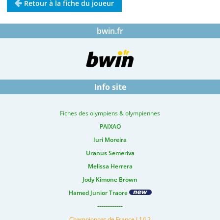
Retour à la fiche du joueur
bwin.fr
Info site
Fiches des olympiens & olympiennes
PAIXAO
Iuri Moreira
Uranus Semeriva
Melissa Herrera
Jody Kimone Brown
Hamed Junior Traore
-------------
Championnat de France L1/L2