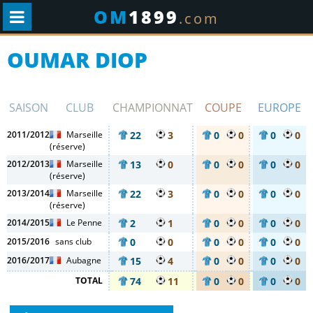
OM
1899
.com
OUMAR DIOP
SAISON
CLUB
CHAMPIONNAT
COUPE
EUROPE
2011/2012
Marseille
22
3
0
0
0
0
(réserve)
2012/2013
Marseille
13
0
0
0
0
0
(réserve)
2013/2014
Marseille
22
3
0
0
0
0
(réserve)
2014/2015
Le Penne
2
1
0
0
0
0
2015/2016
sans club
0
0
0
0
0
0
2016/2017
Aubagne
15
4
0
0
0
0
TOTAL
74
11
0
0
0
0