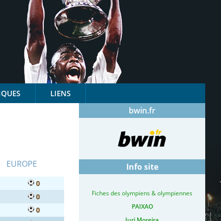
IQUES
LIENS
bwin.fr
EUROPE
Info site
0
Fiches des olympiens & olympiennes
0
PAIXAO
0
Iuri Moreira