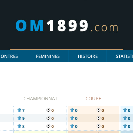
CONTRES
FÉMININES
HISTOIRE
STATIST
CHAMPIONNAT
COUPE
7
0
0
0
0
9
0
0
0
0
8
0
0
0
0