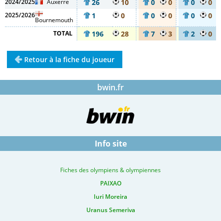
2024/2025
Auxerre
26
10
0
0
0
0
2025/2026
1
0
0
0
0
0
Bournemouth
TOTAL
196
28
7
3
2
0
Retour à la fiche du joueur
bwin.fr
Info site
Fiches des olympiens & olympiennes
PAIXAO
Iuri Moreira
Uranus Semeriva