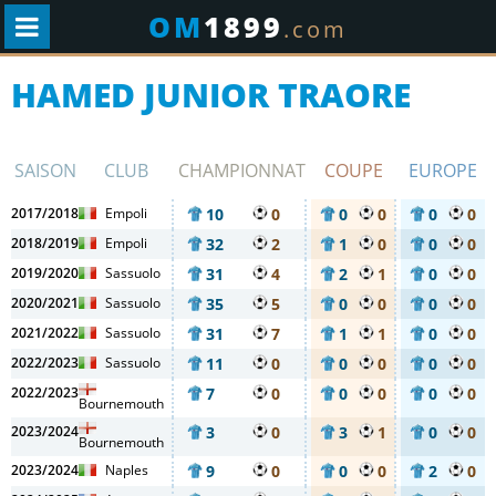
OM
1899
.com
HAMED JUNIOR TRAORE
SAISON
CLUB
CHAMPIONNAT
COUPE
EUROPE
2017/2018
Empoli
10
0
0
0
0
0
2018/2019
Empoli
32
2
1
0
0
0
2019/2020
Sassuolo
31
4
2
1
0
0
2020/2021
Sassuolo
35
5
0
0
0
0
2021/2022
Sassuolo
31
7
1
1
0
0
2022/2023
Sassuolo
11
0
0
0
0
0
2022/2023
7
0
0
0
0
0
Bournemouth
2023/2024
3
0
3
1
0
0
Bournemouth
2023/2024
Naples
9
0
0
0
2
0