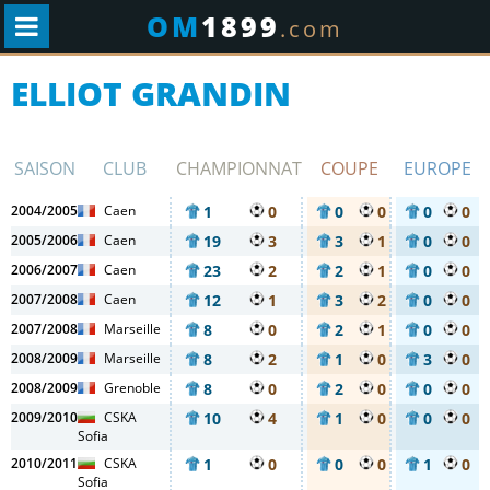
OM
1899
.com
ELLIOT GRANDIN
SAISON
CLUB
CHAMPIONNAT
COUPE
EUROPE
2004/2005
Caen
1
0
0
0
0
0
2005/2006
Caen
19
3
3
1
0
0
2006/2007
Caen
23
2
2
1
0
0
2007/2008
Caen
12
1
3
2
0
0
2007/2008
Marseille
8
0
2
1
0
0
2008/2009
Marseille
8
2
1
0
3
0
2008/2009
Grenoble
8
0
2
0
0
0
2009/2010
CSKA
10
4
1
0
0
0
Sofia
2010/2011
CSKA
1
0
0
0
1
0
Sofia