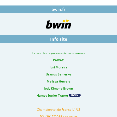
bwin.fr
Info site
Fiches des olympiens & olympiennes
PAIXAO
Iuri Moreira
Uranus Semeriva
Melissa Herrera
Jody Kimone Brown
Hamed Junior Traore
-------------
Championnat de France L1/L2
D2 : 2017/2018 : en cours