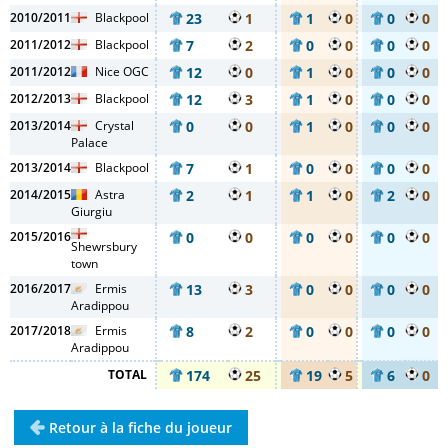
2010/2011
Blackpool
23
1
1
0
0
0
2011/2012
Blackpool
7
2
0
0
0
0
2011/2012
Nice OGC
12
0
1
0
0
0
2012/2013
Blackpool
12
3
1
0
0
0
2013/2014
Crystal
0
0
1
0
0
0
Palace
2013/2014
Blackpool
7
1
0
0
0
0
2014/2015
Astra
2
1
1
0
2
0
Giurgiu
2015/2016
0
0
0
0
0
0
Shewrsbury
town
2016/2017
Ermis
13
3
0
0
0
0
Aradippou
2017/2018
Ermis
8
2
0
0
0
0
Aradippou
TOTAL
174
25
19
5
6
0
Retour à la fiche du joueur