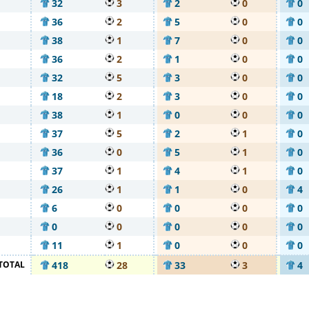
32
3
2
0
0
36
2
5
0
0
38
1
7
0
0
36
2
1
0
0
32
5
3
0
0
18
2
3
0
0
38
1
0
0
0
37
5
2
1
0
36
0
5
1
0
37
1
4
1
0
26
1
1
0
4
6
0
0
0
0
0
0
0
0
0
11
1
0
0
0
TOTAL
418
28
33
3
4