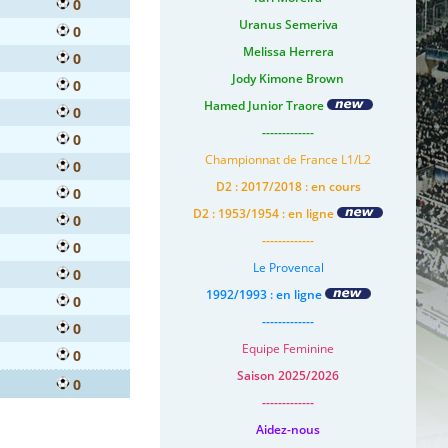
0
Uranus Semeriva
0
Melissa Herrera
0
Jody Kimone Brown
0
Hamed Junior Traore
0
-------------
0
Championnat de France L1/L2
0
D2 : 2017/2018 : en cours
0
D2 : 1953/1954 : en ligne
0
-------------
0
Le Provencal
0
1992/1993 : en ligne
0
-------------
0
Equipe Feminine
0
Saison 2025/2026
0
-------------
Aidez-nous