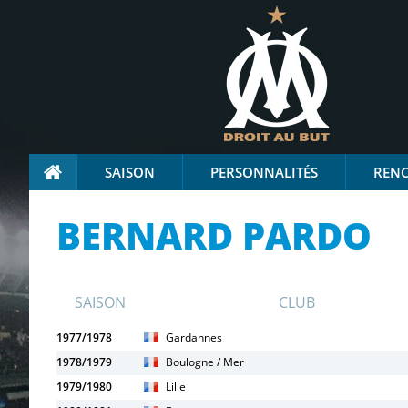
SAISON
PERSONNALITÉS
REN
BERNARD PARDO
SAISON
CLUB
1977/1978
Gardannes
1978/1979
Boulogne / Mer
1979/1980
Lille