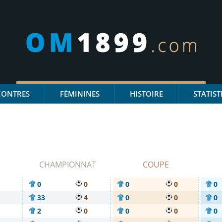
CONTRES
FÉMININES
HISTOIRE
STATIST
CHAMPIONNAT
COUPE
0
0
0
0
0
33
4
0
0
0
2
0
0
0
0