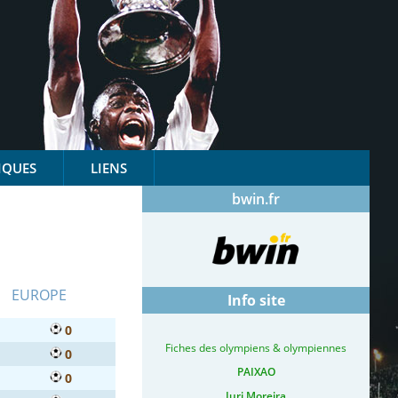
IQUES
LIENS
bwin.fr
EUROPE
Info site
0
Fiches des olympiens & olympiennes
0
PAIXAO
0
Iuri Moreira