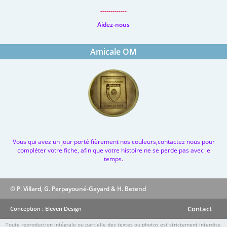
-------------
Aidez-nous
Amicale OM
Vous qui avez un jour porté fièrement nos couleurs,contactez nous pour
compléter votre fiche, afin que votre histoire ne se perde pas avec le
temps.
© P. Villard, G. Parpayouné-Gayard & H. Betend
Contact
Conception : Eleven Design
Toute reproduction intégrale ou partielle des textes ou photos est strictement interdite.