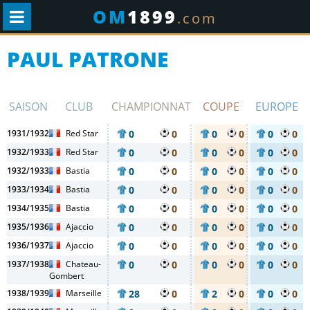
OM
1899
.com
PAUL PATRONE
SAISON
CLUB
CHAMPIONNAT
COUPE
EUROPE
1931/1932
Red Star
0
0
0
0
0
0
1932/1933
Red Star
0
0
0
0
0
0
1932/1933
Bastia
0
0
0
0
0
0
1933/1934
Bastia
0
0
0
0
0
0
1934/1935
Bastia
0
0
0
0
0
0
1935/1936
Ajaccio
0
0
0
0
0
0
1936/1937
Ajaccio
0
0
0
0
0
0
1937/1938
Chateau-
0
0
0
0
0
0
Gombert
1938/1939
Marseille
28
0
2
0
0
0