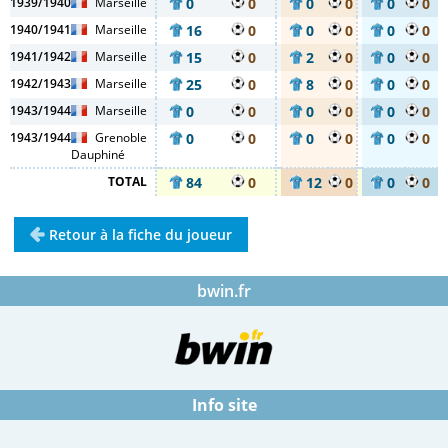
1939/1940
Marseille
0
0
0
0
0
0
1940/1941
Marseille
16
0
0
0
0
0
1941/1942
Marseille
15
0
2
0
0
0
1942/1943
Marseille
25
0
8
0
0
0
1943/1944
Marseille
0
0
0
0
0
0
1943/1944
Grenoble
0
0
0
0
0
0
Dauphiné
TOTAL
84
0
12
0
0
0
Retour à la fiche du joueur
bwin.fr
Info site