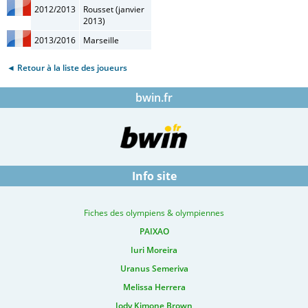
2012/2013
Rousset (janvier
2013)
2013/2016
Marseille
◄ Retour à la liste des joueurs
bwin.fr
Info site
Fiches des olympiens & olympiennes
PAIXAO
Iuri Moreira
Uranus Semeriva
Melissa Herrera
Jody Kimone Brown