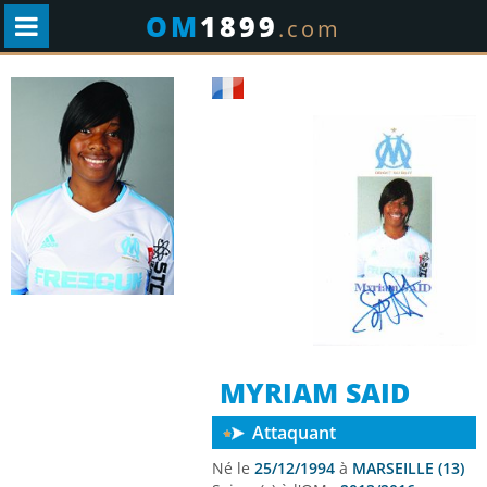
OM
1899
.com
MYRIAM SAID
Attaquant
Né le
25/12/1994
à
MARSEILLE (13)