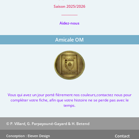
Saison 2025/2026
-------------
Aidez-nous
Amicale OM
Vous qui avez un jour porté fièrement nos couleurs,contactez nous pour
compléter votre fiche, afin que votre histoire ne se perde pas avec le
temps.
© P. Villard, G. Parpayouné-Gayard & H. Betend
Contact
Conception : Eleven Design