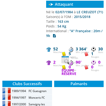
Attaquant
Né le
02/07/1984
à
LE CREUZOT (71)
Saison(s) à l'OM :
2015/2018
Taille :
163 cm
Poids :
54 Kg
International :
"A" Française : 20m /
9b
52
3 364'
30
Matches
Min. jouées
Buts
5
1
Jaunes
Rouges
Récap.
2
90'
0
matches
Matches
Min. jouées
Buts
0
0
ÉQUIPE
Jaunes
Rouges
RÉSERVE
Clubs Successifs
Palmarès
1989/1994
FC Gueugnon
1994/1997
Monceris FC
1997/2000
Sanvigny les