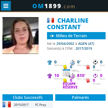
OM
1899
.com
CHARLINE
CONSTANT
Milieu de Terrain
Né le
29/04/2002
à
AGEN (47)
Saison(s) à l'OM :
2017/2019
0
0'
0
Matches
Min. jouées
Buts
0
0
Jaunes
Rouges
Récap.
10
810'
0
matches
Matches
Min. jouées
Buts
0
0
ÉQUIPE
Jaunes
Rouges
RÉSERVE
Clubs Successifs
Palmarès
2015/2017
FC Pirey