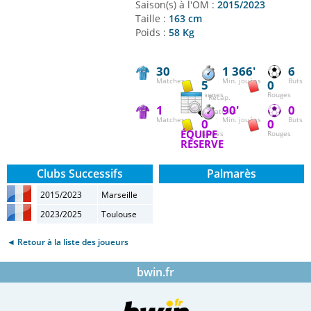
Saison(s) à l'OM :
2015/2023
Taille :
163 cm
Poids :
58 Kg
30
1 366'
6
Matches
Min. jouées
Buts
5
0
Jaunes
Rouges
Récap.
1
90'
0
matches
Matches
Min. jouées
Buts
0
0
ÉQUIPE
Jaunes
Rouges
RÉSERVE
Clubs Successifs
Palmarès
2015/2023
Marseille
2023/2025
Toulouse
◄ Retour à la liste des joueurs
bwin.fr