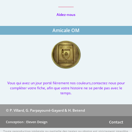
-------------
Aidez-nous
Amicale OM
Vous qui avez un jour porté fièrement nos couleurs,contactez nous pour
compléter votre fiche, afin que votre histoire ne se perde pas avec le
temps.
© P. Villard, G. Parpayouné-Gayard & H. Betend
Contact
Conception : Eleven Design
Toute reproduction intégrale ou partielle des textes ou photos est strictement interdite.