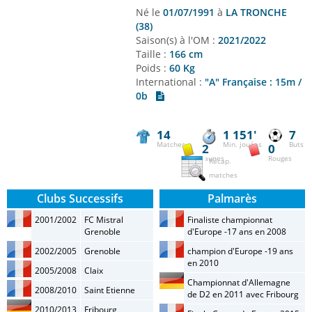
Né le
01/07/1991
à
LA TRONCHE
(38)
Saison(s) à l'OM :
2021/2022
Taille :
166 cm
Poids :
60 Kg
International :
"A" Française : 15m /
0b
14
1 151'
7
Matches
Min. jouées
Buts
2
0
Jaunes
Rouges
Récap.
matches
Clubs Successifs
Palmarès
2001/2002
FC Mistral
Finaliste championnat
Grenoble
d'Europe -17 ans en 2008
2002/2005
Grenoble
champion d'Europe -19 ans
en 2010
2005/2008
Claix
Championnat d'Allemagne
2008/2010
Saint Etienne
de D2 en 2011 avec Fribourg
2010/2013
Fribourg