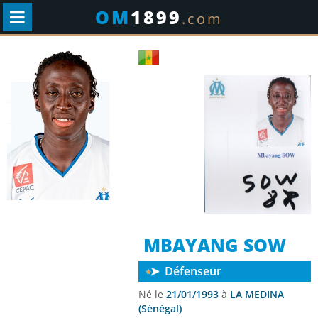
OM
1899
.com
MBAYANG SOW
Défenseur
Né le
21/01/1993
à
LA MEDINA
(Sénégal)