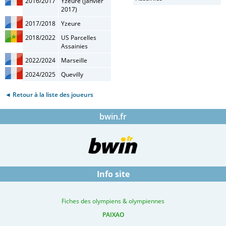
2016/2017
Yzeure (janvier
2017)
2017/2018
Yzeure
2018/2022
US Parcelles
Assainies
2022/2024
Marseille
2024/2025
Quevilly
◄ Retour à la liste des joueurs
bwin.fr
Info site
Fiches des olympiens & olympiennes
PAIXAO