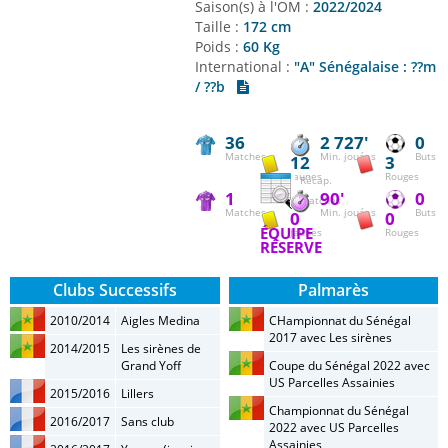
Saison(s) à l'OM :
2022/2024
Taille :
172 cm
Poids :
60 Kg
International :
"A" Sénégalaise : ??m
/ ??b
36
2 727'
0
Matches
Min. jouées
Buts
12
3
Jaunes
Rouges
Récap.
1
90'
0
matches
Matches
Min. jouées
Buts
0
0
ÉQUIPE
Jaunes
Rouges
RÉSERVE
Clubs Successifs
Palmarès
2010/2014
Aigles Medina
CHampionnat du Sénégal
2017 avec Les sirènes
2014/2015
Les sirènes de
Grand Yoff
Coupe du Sénégal 2022 avec
US Parcelles Assainies
2015/2016
Lillers
Championnat du Sénégal
2016/2017
Sans club
2022 avec US Parcelles
Assainies