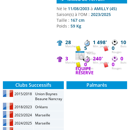
Né le
11/08/2003
à
AMILLY (45)
Saison(s) à l'OM :
2023/2025
Taille :
167 cm
Poids :
59 Kg
28
1 498'
10
Matches
Min. jouées
Buts
5
0
Jaunes
Rouges
Récap.
3
240'
0
matches
Matches
Min. jouées
Buts
0
0
ÉQUIPE
Jaunes
Rouges
RÉSERVE
Clubs Successifs
Palmarès
2015/2018
Union Boynes
Beaune Nancray
2018/2023
Orléans
2023/2024
Marseille
2024/2025
Marseille