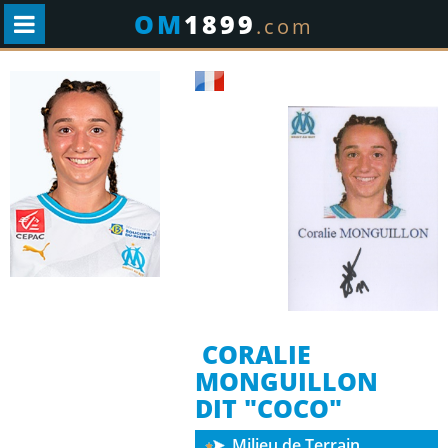
OM
1899
.com
CORALIE
MONGUILLON
DIT "COCO"
Milieu de Terrain