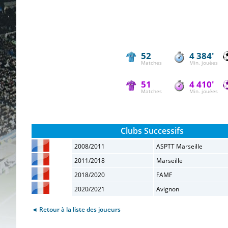
52
4 384'
Matches
Min. jouées
51
4 410'
Matches
Min. jouées
Clubs Successifs
2008/2011
ASPTT Marseille
2011/2018
Marseille
2018/2020
FAMF
2020/2021
Avignon
◄ Retour à la liste des joueurs