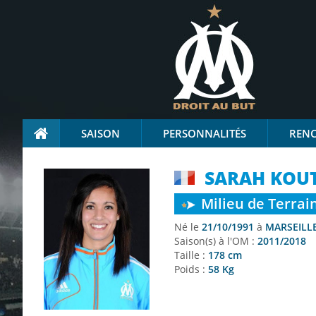
SAISON
PERSONNALITÉS
REN
SARAH KOUT
Milieu de Terrai
Né le
21/10/1991
à
MARSEILLE
Saison(s) à l'OM :
2011/2018
Taille :
178 cm
Poids :
58 Kg