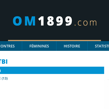
CONTRES
FÉMININES
HISTOIRE
STATIST
BI
n
 (13)