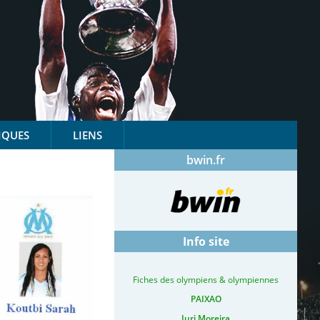
IQUES
LIENS
bwin.fr
Info site
Fiches des olympiens & olympiennes
PAIXAO
Iuri Moreira