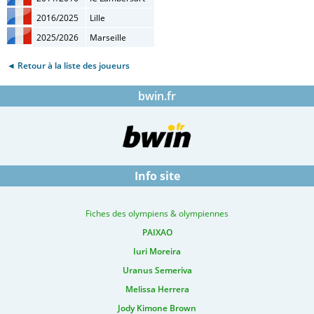
2016/2025
Lille
2025/2026
Marseille
◄ Retour à la liste des joueurs
bwin.fr
Info site
Fiches des olympiens & olympiennes
PAIXAO
Iuri Moreira
Uranus Semeriva
Melissa Herrera
Jody Kimone Brown