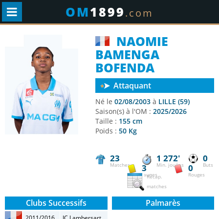
OM
1899
.com
NAOMIE
BAMENGA
BOFENDA
Attaquant
Né le
02/08/2003
à
LILLE (59)
Saison(s) à l'OM :
2025/2026
Taille :
155 cm
Poids :
50 Kg
23
1 272'
0
Matches
Min. jouées
Buts
3
0
Jaunes
Rouges
Récap.
matches
Clubs Successifs
Palmarès
2011/2016
IC Lambersart