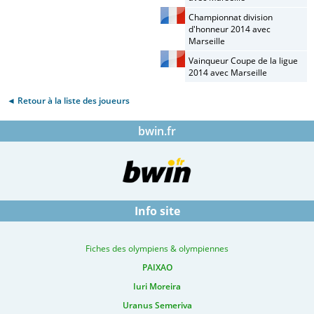
Championnat division
d'honneur 2014 avec
Marseille
Vainqueur Coupe de la ligue
2014 avec Marseille
◄ Retour à la liste des joueurs
bwin.fr
Info site
Fiches des olympiens & olympiennes
PAIXAO
Iuri Moreira
Uranus Semeriva