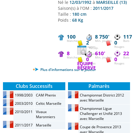
Né le
12/03/1992
à
MARSEILLE (13)
Saison(s) à l'OM :
2011/2017
Taille :
180 cm
Poids :
68 Kg
100
8 750'
117
Matches
Min. jouées
Buts
2
0
Jaunes
Rouges
Récap.
8
610'
22
matches
Matches
Min. jouées
Buts
0
0
ÉQUIPE
Jaunes
Rouges
RÉSERVE
Plus d'informations sur le joueur
Clubs Successifs
Palmarès
1998/2003
CAM Phenix
Championnat District 2012
avec Marseille
2003/2010
Celtic Marseille
Championnat Ligue
2010/2011
Vivaux
Challenger et Unifié 2013
Maronniers
avec Marseille
2011/2017
Marseille
Coupe de Provence 2013
avec Marseille