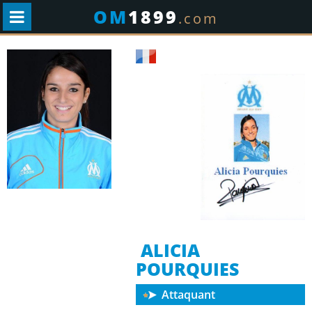
OM
1899
.com
ALICIA
POURQUIES
Attaquant