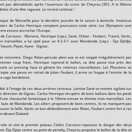
sont pas démobilisés après l'ouverture du score de Cheyrou (30'). A la 66ème
elais d'une tête rageuse. Le record continue !
ique de Marseille pour la dernière journée de la saison à domicile. Invaincus
iers de Carlos Henrique comptent poursuivre cette série. Les Olympiens sont
ent encore accrocher l'Europe.
de Carrasso - Mariano, Henrique (cap.), Sané, Orban - Faubert, Traoré, Sertic,
en marseillais a lui opté pour un 4-2-3-1 avec Mandanda (cap.) - Dja Djédjé,
hauvin, Payet, Ayew - Gignac.
te rencontre. Diego Rolan percute plein axe et est stoppé irrégulièrement par
remier coup franc. Henrique reprend le ballon, sa tête passe tout près des
ent un pressing haut et gênent les relances marseillaises. Les Phocéens se
pte une passe en retrait de Julien Faubert, il arme sa frappe à l'entrée de la
la cage bordelaise.
idité à l'image de ces deux arrières centraux. Lamine Sané se montre vigilant sur
 en direction de Gignac. Carlos Henrique récupère de bons ballons dans les pieds
d'une chevauché fantastique à la 16ème minute et élimine trois marseillais. Les
 buts de Mandanda. Les ailiers proposent de bons centres, ils ne manquent pas
ouver la faille. Après un bon dédoublement avec Rolan, Faubert centre fort à ras
on devant Diabaté.
roite et vise le premier poteau. Cédric Carrasso repousse le danger des deux
roit. Dja Djeje centre au point de penalty, Cheyrou propulse le ballon de la tête et