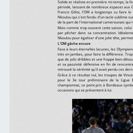
Solide et réaliste en première mi-temps, la 
période, laissant de nombreux espaces aux Gi
Francis Gillot, l'OM a longtemps su faire 
Nkoulou qui s'est fendu d'un tacle sublime su
de la part de l'international camerounais qui 
Mais comme trop souvent cette saison, celui q
par pêcher dans sa concentration. Idéalemen
Nkoulou pour égaliser d'une jolie tête, permet
L'OM gâche encore
Face à leurs éternelles lacunes, les Olympien
très en jambes, pour faire la différence. Trop
que de jolis dribbles et une frappe bien déto
et sa passivité défensive en fin de rencon
retrouvé la sérénité qu'il avait perdu ces de
Grâce à ce résultat nul, les troupes de Vince
pour le 3e tour préliminaire de la Ligue 
championnat, ce point pris à Bordeaux symbol
occasions qui se présentent à lui.