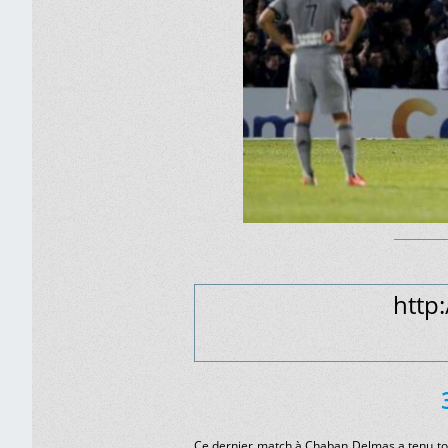
__________
http
Ce dernier match à Chaban Delmas a tenu tou