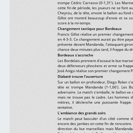
trompe Cédric Carrasso (0-1,31'). Les Marine
cette fin de période, les joueurs ne se font
Cheyrou, de la tête, envoie le ballon au fond
Gillot ont montré beaucoup d'envie et se so
score à la mi-temps.
Changement tactique pour Bordeaux
Francis Gillot réalise un premier changemen
en 4-3-3. Ce changement aurait pu être payan
présente devant Mandanda, l'attaquant girond
chance deux minutes plus tard, il frappe du d
Bordeaux s'accroche
Les Bordelais prennent d'assaut le but marsei
deux défenseurs phocéens et arme sa frappe. I
José Anigo réalise son premier changement Pa
Diabaté trouve l'ouverture
Sur un ballon en profondeur, Diego Rolan s'a
tête et trompe Mandanda (1-1,66'). Les Bo
adversaire. Le match s'emballe, le ballon va 
mais ne trouve pas le cadre. Les hommes de
mètres, il déclenche une puissante frappe
tentative.
L'ambiance des grands soirs
Le match peut basculer d'un côté comme de
encore des jambes en cette fin de rencontre. I
direction du but marseillais mais Mandanda