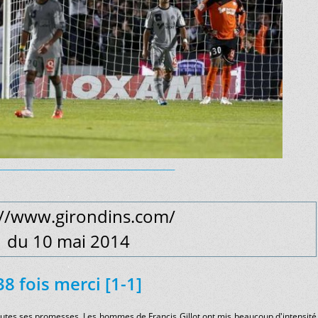
__________________________________________________
.
://www.girondins.com/
du 10 mai 2014
.
38 fois merci [1-1]
tes ses promesses. Les hommes de Francis Gillot ont mis beaucoup d'intensité