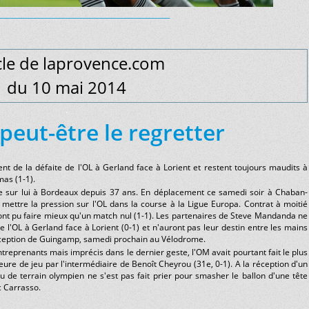
__________________________________________________
cle de laprovence.com
du 10 mai 2014
.
peut-être le regretter
nt de la défaite de l'OL à Gerland face à Lorient et restent toujours maudits à
as (1-1).
e sur lui à Bordeaux depuis 37 ans. En déplacement ce samedi soir à Chaban-
mettre la pression sur l'OL dans la course à la Ligue Europa. Contrat à moitié
ont pu faire mieux qu'un match nul (1-1). Les partenaires de Steve Mandanda ne
e l'OL à Gerland face à Lorient (0-1) et n'auront pas leur destin entre les mains
 réception de Guingamp, samedi prochain au Vélodrome.
reprenants mais imprécis dans le dernier geste, l'OM avait pourtant fait le plus
eure de jeu par l'intermédiaire de Benoît Cheyrou (31e, 0-1). A la réception d'un
eu de terrain olympien ne s'est pas fait prier pour smasher le ballon d'une tête
c Carrasso.