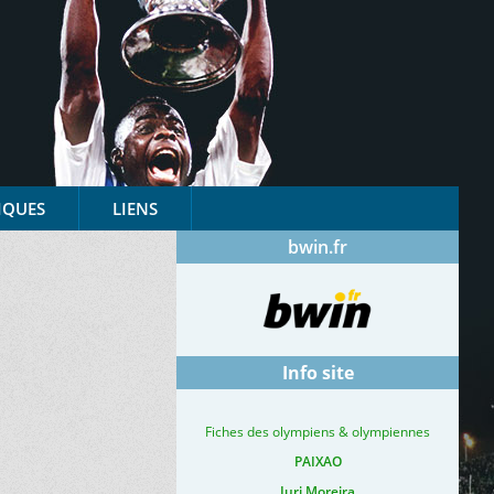
IQUES
LIENS
bwin.fr
Info site
Fiches des olympiens & olympiennes
PAIXAO
Iuri Moreira