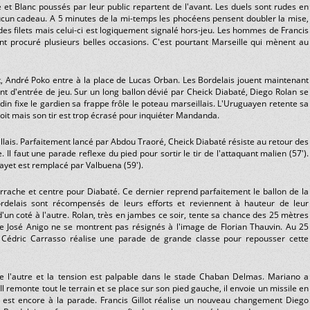
 et Blanc poussés par leur public repartent de l'avant. Les duels sont rudes en
 aucun cadeau. A 5 minutes de la mi-temps les phocéens pensent doubler la mise,
 des filets mais celui-ci est logiquement signalé hors-jeu. Les hommes de Francis
nt procuré plusieurs belles occasions. C'est pourtant Marseille qui mènent au
t, André Poko entre à la place de Lucas Orban. Les Bordelais jouent maintenant
t d'entrée de jeu. Sur un long ballon dévié par Cheick Diabaté, Diego Rolan se
in fixe le gardien sa frappe frôle le poteau marseillais. L'Uruguayen retente sa
roit mais son tir est trop écrasé pour inquiéter Mandanda.
llais. Parfaitement lancé par Abdou Traoré, Cheick Diabaté résiste au retour des
l faut une parade reflexe du pied pour sortir le tir de l'attaquant malien (57').
yet est remplacé par Valbuena (59').
rrache et centre pour Diabaté. Ce dernier reprend parfaitement le ballon de la
rdelais sont récompensés de leurs efforts et reviennent à hauteur de leur
d'un coté à l'autre. Rolan, très en jambes ce soir, tente sa chance des 25 mètres
 José Anigo ne se montrent pas résignés à l'image de Florian Thauvin. Au 25
. Cédric Carrasso réalise une parade de grande classe pour repousser cette
 l'autre et la tension est palpable dans le stade Chaban Delmas. Mariano a
l remonte tout le terrain et se place sur son pied gauche, il envoie un missile en
 est encore à la parade. Francis Gillot réalise un nouveau changement Diego