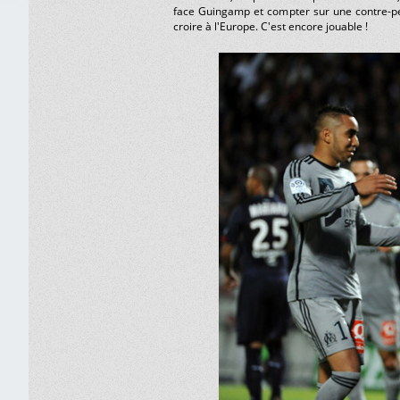
face Guingamp et compter sur une contre-per
croire à l'Europe. C'est encore jouable !