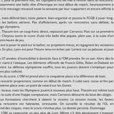
, pour la première fois, les Olympiens ont du mal à rentrer dans la rencontre.
notamment une belle tête d'Henrique en tout début de match, heureusement à
ris le message ressassé toute la semaine par leur supporters et encore affiché à
, mais défend bien, reste patient, bien organisé et pousse le FCGB à jouer long.
s ballons aériens. Pas d'affolement, après six rencontres sans défaite, la
angs olympiens.
 Thauvin tire un coup franc direct, repoussé par Carrasso. Puis sur sa première
: Cheyrou ouvre le score d'une très belle tête piquée, plein axe, à la suite d'un
demi-heure de jeu.
 à poser le pied sur le ballon, se projettent mieux, et regagnent les vestiaires
. En plus, Lyon est pour l'heure tenu en échec par Lorient sur sa pelouse et joue
7 années d'invincibilité à domicile face à l'OM prendre fin ce soir. Alors dès le
 ruent à l'attaque. Les éléments offensifs de Francis Gillot, Rolan et Diabaté en
ontre. La défense olympienne souffre, tous les joueurs doivent s'employer pour
n plus sollicité.
du score. L'OM lui prend alors la cinquième place à la différence de buts.
à ressortir proprement, comme en début de match. Il subit sans cesse et fini par
sixième place avec un point de retard sur les Gones.
es locaux, mais les Olympiens jouent à nouveau plus haut. Thauvin est même tout
 la suite d'une frappe somptueuse, mais Carrasso détourne du bout des doigts.
ux formations cherchent à obtenir la victoire. La tension monte, les fautes
a rencontre est haletante, stressante. On surveille le résultat de l'OL en
d des risques, mais le score n'évolue plus. La disette persiste. Dommage.
 l'OM se rapproche un peu plus de Lyon. Même s'il doit absolument s'imposer