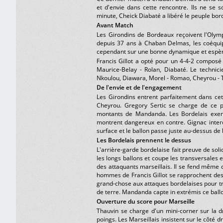
et d'envie dans cette rencontre. Ils ne se 
minute, Cheick Diabaté a libéré le peuple bord
Avant Match
Les Girondins de Bordeaux reçoivent l'Olymp
depuis 37 ans à Chaban Delmas, les coéquip
cependant sur une bonne dynamique et espèr
Francis Gillot a opté pour un 4-4-2 composé 
Maurice-Belay - Rolan, Diabaté. Le technici
Nkoulou, Diawara, Morel - Romao, Cheyrou - T
De l'envie et de l'engagement
Les Girondins entrent parfaitement dans cet
Cheyrou. Gregory Sertic se charge de ce p
montants de Mandanda. Les Bordelais exerc
montrent dangereux en contre. Gignac interce
surface et le ballon passe juste au-dessus de 
Les Bordelais prennent le dessus
L'arrière-garde bordelaise fait preuve de sol
les longs ballons et coupe les transversales
des attaquants marseillais. Il se fend même 
hommes de Francis Gillot se rapprochent des
grand-chose aux attaques bordelaises pour tr
de terre. Mandanda capte in extrémis ce ball
Ouverture du score pour Marseille
Thauvin se charge d'un mini-corner sur la d
poings. Les Marseillais insistent sur le côté d