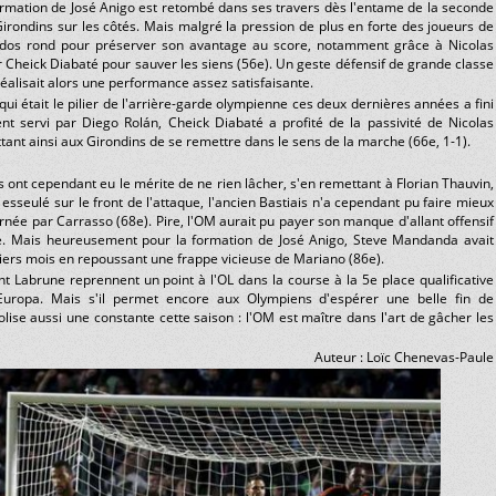
formation de José Anigo est retombé dans ses travers dès l'entame de la seconde
rondins sur les côtés. Mais malgré la pression de plus en forte des joueurs de
le dos rond pour préserver son avantage au score, notamment grâce à Nicolas
r Cheick Diabaté pour sauver les siens (56e). Un geste défensif de grande classe
réalisait alors une performance assez satisfaisante.
ui était le pilier de l'arrière-garde olympienne ces deux dernières années a fini
t servi par Diego Rolán, Cheick Diabaté a profité de la passivité de Nicolas
tant ainsi aux Girondins de se remettre dans le sens de la marche (66e, 1-1).
s ont cependant eu le mérite de ne rien lâcher, s'en remettant à Florian Thauvin,
 esseulé sur le front de l'attaque, l'ancien Bastiais n'a cependant pu faire mieux
urnée par Carrasso (68e). Pire, l'OM aurait pu payer son manque d'allant offensif
tre. Mais heureusement pour la formation de José Anigo, Steve Mandanda avait
rniers mois en repoussant une frappe vicieuse de Mariano (86e).
nt Labrune reprennent un point à l'OL dans la course à la 5e place qualificative
Europa. Mais s'il permet encore aux Olympiens d'espérer une belle fin de
ise aussi une constante cette saison : l'OM est maître dans l'art de gâcher les
Auteur : Loïc Chenevas-Paule