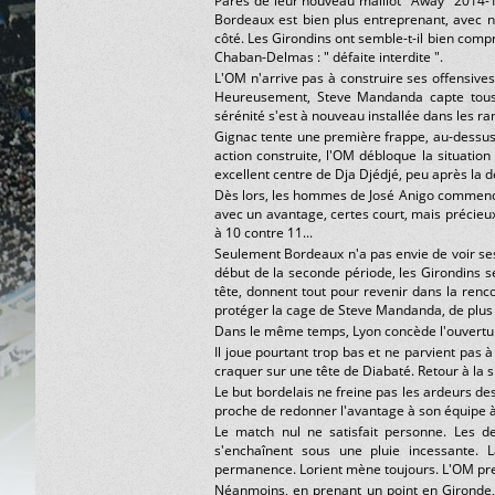
Parés de leur nouveau maillot "Away" 2014-15
Bordeaux est bien plus entreprenant, avec 
côté. Les Girondins ont semble-t-il bien comp
Chaban-Delmas : " défaite interdite ".
L'OM n'arrive pas à construire ses offensives
Heureusement, Steve Mandanda capte tous le
sérénité s'est à nouveau installée dans les r
Gignac tente une première frappe, au-dessus.
action construite, l'OM débloque la situation 
excellent centre de Dja Djédjé, peu après la 
Dès lors, les hommes de José Anigo commencent
avec un avantage, certes court, mais précieux
à 10 contre 11...
Seulement Bordeaux n'a pas envie de voir ses 3
début de la seconde période, les Girondins se
tête, donnent tout pour revenir dans la renc
protéger la cage de Steve Mandanda, de plus e
Dans le même temps, Lyon concède l'ouverture 
Il joue pourtant trop bas et ne parvient pas 
craquer sur une tête de Diabaté. Retour à la 
Le but bordelais ne freine pas les ardeurs d
proche de redonner l'avantage à son équipe à
Le match nul ne satisfait personne. Les de
s'enchaînent sous une pluie incessante. L
permanence. Lorient mène toujours. L'OM pren
Néanmoins, en prenant un point en Gironde,