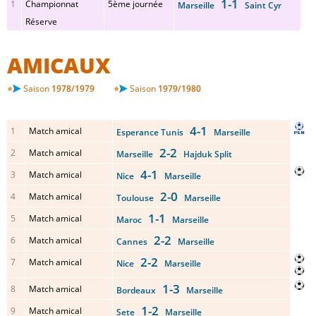
1-1
1
Championnat
5ème journée
Marseille
Saint Cyr
Réserve
AMICAUX
Saison
1978/1979
Saison
1979/1980
4-1
1
Match amical
Esperance Tunis
Marseille
2-2
2
Match amical
Marseille
Hajduk Split
4-1
3
Match amical
Nice
Marseille
2-0
4
Match amical
Toulouse
Marseille
1-1
5
Match amical
Maroc
Marseille
2-2
6
Match amical
Cannes
Marseille
2-2
7
Match amical
Nice
Marseille
1-3
8
Match amical
Bordeaux
Marseille
1-2
9
Match amical
Sete
Marseille