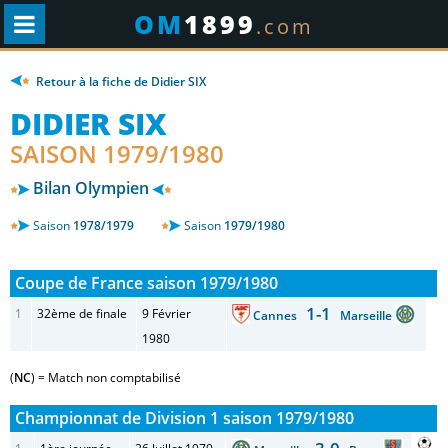
OM
1899
.com
Retour à la fiche de Didier SIX
DIDIER SIX
SAISON 1979/1980
Bilan Olympien
Saison
1978/1979
Saison
1979/1980
Coupe de France saison 1979/1980
1-1
1
32ème de finale
9 Février
Cannes
Marseille
1980
(
NC
) = Match non comptabilisé
Championnat de Division 1 saison 1979/1980