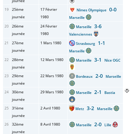
journée
0-0
19
25ème
17 Février
Nîmes Olympique
journée
1980
Marseille
3-6
20
26ème
24 Février
Marseille
journée
1980
Valenciennes
1-1
21
27ème
1 Mars 1980
Strasbourg
journée
Marseille
3-1
22
28ème
12 Mars 1980
Marseille
Nice OGC
journée
2-0
23
29ème
22 Mars 1980
Bordeaux
Marseille
journée
2-1
24
30ème
29 Mars 1980
Marseille
Bastia
journée
3-2
25
31ème
2 Avril 1980
Metz
Marseille
journée
2-0
26
32ème
8 Avril 1980
Marseille
Lille
journée