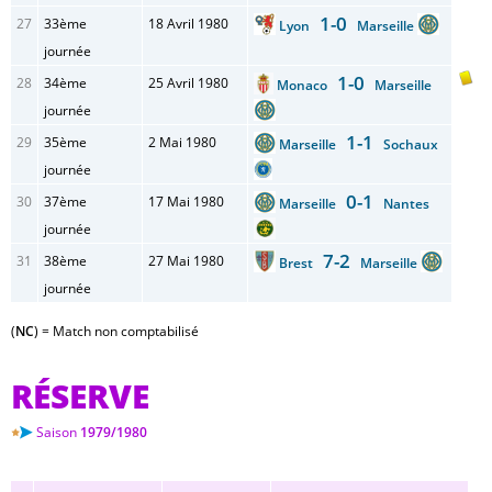
1-0
27
33ème
18 Avril 1980
Lyon
Marseille
journée
1-0
28
34ème
25 Avril 1980
Monaco
Marseille
journée
1-1
29
35ème
2 Mai 1980
Marseille
Sochaux
journée
0-1
30
37ème
17 Mai 1980
Marseille
Nantes
journée
7-2
31
38ème
27 Mai 1980
Brest
Marseille
journée
(
NC
) = Match non comptabilisé
RÉSERVE
Saison
1979/1980