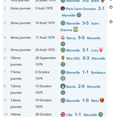
3-0
1
1ère journée
26 Juillet 1979
Marseille
Brest
2-1
2
2ème journée
3 Août 1979
Paris Saint Germain
Marseille
3-5
3
3ème journée
10 Août 1979
Marseille
Saint
Etienne
5-0
4
4ème journée
17 Août 1979
Nancy
Marseille
3-1
5
5ème journée
24 Août 1979
Marseille
Lens
0-3
6
10ème
28 Septembre
Nice OGC
Marseille
journée
1979
1-1
7
11ème
6 Octobre
Marseille
Bordeaux
journée
1979
2-0
8
12ème
13 Octobre
Bastia
Marseille
journée
1979
1-0
9
13ème
19 Octobre
Marseille
Metz
journée
1979
1-1
10
14ème
30 Octobre
Lille
Marseille