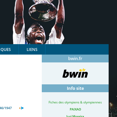
IQUES
LIENS
bwin.fr
Info site
Fiches des olympiens & olympiennes
46/1947
PAIXAO
Iuri Moreira