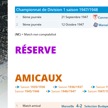
Championnat de Division 1 saison 1947/1948
1
6ème journée
21 Septembre 1947
Cann
2
9ème journée
12 Octobre 1947
Marse
(
NC
) = Match non comptabilisé
RÉSERVE
AMICAUX
Saison
1935/1936
Saison
1936/1937
Saison
1
Saison
1945/1946
Saison
1946/1947
Saison
1947/1
4-2
1
Match amical
Marseille
Selection Budape