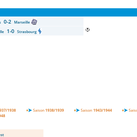
0-2
es
Marseille
1-0
ille
Strasbourg
937/1938
Saison
1938/1939
Saison
1943/1944
Sais
948
st