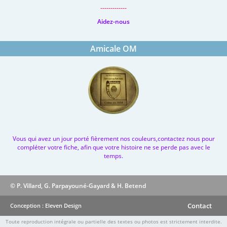
-------------
Aidez-nous
Amicale OM
Vous qui avez un jour porté fièrement nos couleurs,contactez nous pour
compléter votre fiche, afin que votre histoire ne se perde pas avec le
temps.
© P. Villard, G. Parpayouné-Gayard & H. Betend
Contact
Conception : Eleven Design
Toute reproduction intégrale ou partielle des textes ou photos est strictement interdite.