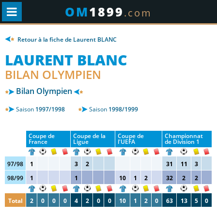
OM
1899
.com
Retour à la fiche de Laurent BLANC
LAURENT BLANC
BILAN OLYMPIEN
Bilan Olympien
Saison
1997/1998
Saison
1998/1999
Coupe de
Coupe de la
Coupe de
Championnat
France
Ligue
l'UEFA
de Division 1
97/98
1
3
2
31
11
3
98/99
1
1
10
1
2
32
2
2
Total
2
0
0
0
4
2
0
0
10
1
2
0
63
13
5
0