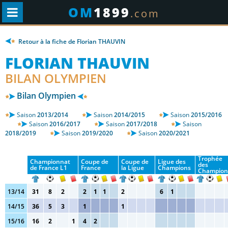
OM
1899
.com
Retour à la fiche de Florian THAUVIN
FLORIAN THAUVIN
BILAN OLYMPIEN
Bilan Olympien
Saison
2013/2014
Saison
2014/2015
Saison
2015/2016
Saison
2016/2017
Saison
2017/2018
Saison
2018/2019
Saison
2019/2020
Saison
2020/2021
Trophée
Championnat
Coupe de
Coupe de
Ligue des
des
de France L1
France
la Ligue
Champions
Champion
13/14
31
8
2
2
1
1
2
6
1
14/15
36
5
3
1
1
15/16
16
2
1
4
2