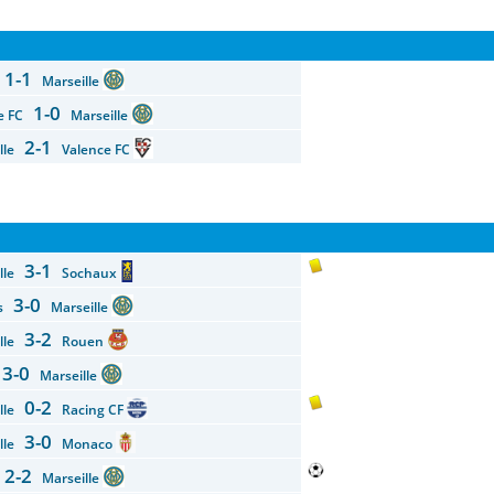
1-1
s
Marseille
1-0
ce FC
Marseille
2-1
ille
Valence FC
3-1
ille
Sochaux
3-0
es
Marseille
3-2
ille
Rouen
3-0
t
Marseille
0-2
ille
Racing CF
3-0
ille
Monaco
2-2
s
Marseille