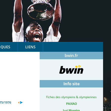
IQUES
LIENS
bwin.fr
Info site
Fiches des olympiens & olympiennes
75/1976
PAIXAO
Iuri Moreira