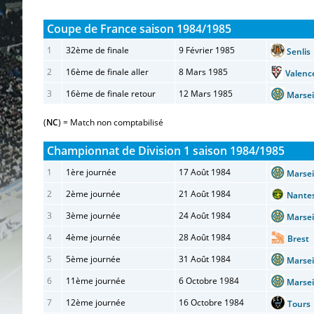
Coupe de France saison 1984/1985
1
32ème de finale
9 Février 1985
Senli
2
16ème de finale aller
8 Mars 1985
Valen
3
16ème de finale retour
12 Mars 1985
Marse
(
NC
) = Match non comptabilisé
Championnat de Division 1 saison 1984/1985
1
1ère journée
17 Août 1984
Marse
2
2ème journée
21 Août 1984
Nant
3
3ème journée
24 Août 1984
Marse
4
4ème journée
28 Août 1984
Bres
5
5ème journée
31 Août 1984
Marse
6
11ème journée
6 Octobre 1984
Marse
7
12ème journée
16 Octobre 1984
Tour