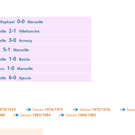
0-0
t Raphael
Marseille
2-1
eille
Villefranche
3-0
eille
Annecy
5-1
es
Marseille
1-0
eille
Bastia
1-0
aco
Marseille
6-0
eille
Ajaccio
973/1974
Saison
1974/1975
Saison
1975/1976
Sais
980
Saison
1983/1984
Saison
1984/1985