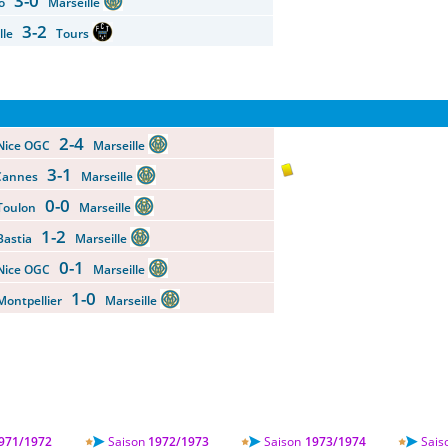
3-0
co
Marseille
3-2
ille
Tours
2-4
Nice OGC
Marseille
3-1
Cannes
Marseille
0-0
Toulon
Marseille
1-2
Bastia
Marseille
0-1
Nice OGC
Marseille
1-0
Montpellier
Marseille
971/1972
Saison
1972/1973
Saison
1973/1974
Sais