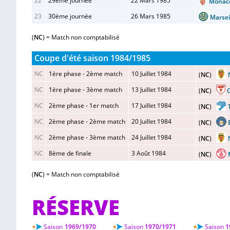
22
29ème journée
22 Mars 1985
Mona
23
30ème journée
26 Mars 1985
Marse
(
NC
) = Match non comptabilisé
Coupe d'été saison 1984/1985
NC
1ère phase - 2ème match
10 Juillet 1984
(
NC
)
NC
1ère phase - 3ème match
13 Juillet 1984
(
NC
)
NC
2ème phase - 1er match
17 Juillet 1984
(
NC
)
NC
2ème phase - 2ème match
20 Juillet 1984
(
NC
)
NC
2ème phase - 3ème match
24 Juillet 1984
(
NC
)
NC
8ème de finale
3 Août 1984
(
NC
)
(
NC
) = Match non comptabilisé
RÉSERVE
Saison
1969/1970
Saison
1970/1971
Saison
1