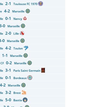
2-1
ille
Toulouse FC 1970
4-2
rre
Marseille
0-1
ille
Nancy
3-0
Marseille
2-0
ille
Lille
3-0
Marseille
4-2
ille
Toulon
1-1
n
Marseille
0-2
g CF
Marseille
3-1
ille
Paris Saint Germain
0-1
ille
Bordeaux
4-2
Marseille
3-2
ille
Brest
5-0
ille
Bastia