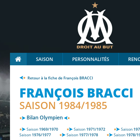
SAISON
PERSONNALITÉS
REN
Retour à la fiche de François BRACCI
FRANÇOIS BRACCI
SAISON 1984/1985
Bilan Olympien
Saison
1969/1970
Saison
1971/1972
Saison
197
Saison
1976/1977
Saison
1977/1978
Saison
1978/1