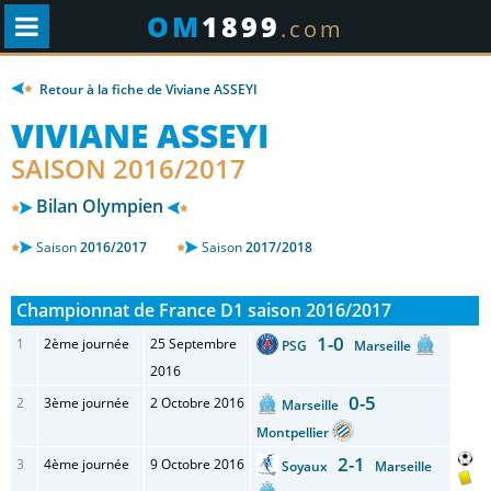
OM
1899
.com
Retour à la fiche de Viviane ASSEYI
VIVIANE ASSEYI
SAISON 2016/2017
Bilan Olympien
Saison
2016/2017
Saison
2017/2018
Championnat de France D1 saison 2016/2017
1-0
1
2ème journée
25 Septembre
PSG
Marseille
2016
0-5
2
3ème journée
2 Octobre 2016
Marseille
Montpellier
2-1
3
4ème journée
9 Octobre 2016
Soyaux
Marseille