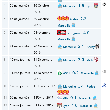
1-6
4
5ème journée
16 Octobre
Marseille
Lyon
2016
2-2
5
6ème journée
30 Octobre
Rodez
2016
Marseille
4-0
6
7ème journée
6 Novembre
Guingamp
2016
Marseille
2-1
7
8ème journée
20 Novembre
Marseille
Juvisy
2016
3-0
8
10ème journée
11 Décembre
Marseille
Metz
2016
0-2
9
11ème journée
18 Décembre
ASSE
Marseille
2016
3-1
10
12ème journée
15 Janvier 2017
Marseille
Rodez
0-1
11
9ème journée
1 Février 2017
Albi
Marseille
4-0
12
13ème journée
5 Février 2017
Lyon
Marseille