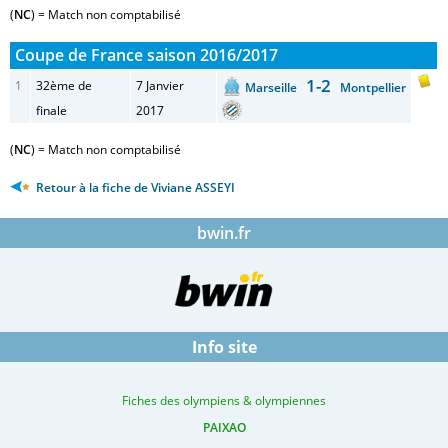
(
NC
) = Match non comptabilisé
Coupe de France saison 2016/2017
1-2
1
32ème de
7 Janvier
Marseille
Montpellier
finale
2017
(
NC
) = Match non comptabilisé
Retour à la fiche de Viviane ASSEYI
bwin.fr
Info site
Fiches des olympiens & olympiennes
PAIXAO