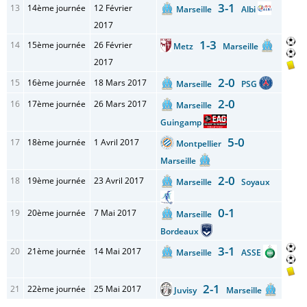
3-1
13
14ème journée
12 Février
Marseille
Albi
2017
1-3
14
15ème journée
26 Février
Metz
Marseille
2017
2-0
15
16ème journée
18 Mars 2017
Marseille
PSG
2-0
16
17ème journée
26 Mars 2017
Marseille
Guingamp
5-0
17
18ème journée
1 Avril 2017
Montpellier
Marseille
2-0
18
19ème journée
23 Avril 2017
Marseille
Soyaux
0-1
19
20ème journée
7 Mai 2017
Marseille
Bordeaux
3-1
20
21ème journée
14 Mai 2017
Marseille
ASSE
2-1
21
22ème journée
25 Mai 2017
Juvisy
Marseille