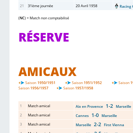
21
31ème journée
20 Avril 1958
Racing
(
NC
) = Match non comptabilisé
RÉSERVE
AMICAUX
Saison
1950/1951
Saison
1951/1952
Saison
1
Saison
1956/1957
Saison
1957/1958
1-2
1
Match amical
Aix en Provence
Marseille
1-0
2
Match amical
Cannes
Marseille
2-2
3
Match amical
Marseille
First Vienna