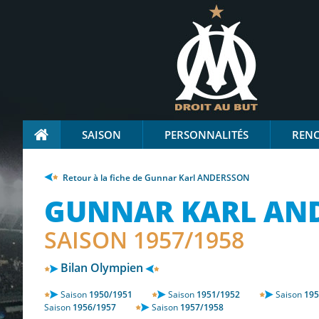
SAISON
PERSONNALITÉS
REN
Retour à la fiche de Gunnar Karl ANDERSSON
GUNNAR KARL AN
SAISON 1957/1958
Bilan Olympien
Saison
1950/1951
Saison
1951/1952
Saison
195
Saison
1956/1957
Saison
1957/1958