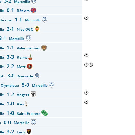
3-2
co
Marseille
0-1
ille
Béziers
1-1
 Etienne
Marseille
2-1
ille
Nice OGC
3-1
Marseille
1-1
ille
Valenciennes
3-3
ille
Reims
2-2
ille
Metz
3-0
 OGC
Marseille
5-0
 Olympique
Marseille
1-2
ille
Angers
1-0
ille
Alès
1-0
ille
Saint Etienne
0-0
rs
Marseille
3-2
ille
Lens