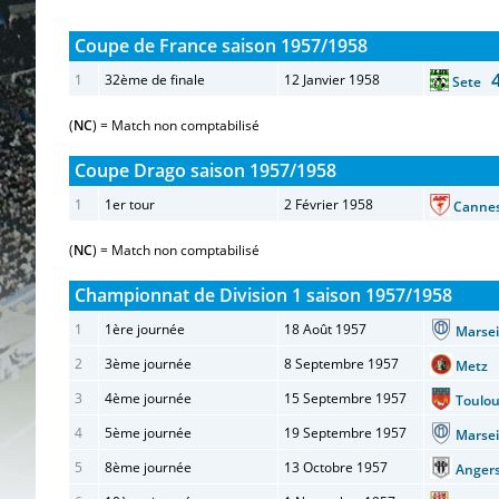
Coupe de France saison 1957/1958
1
32ème de finale
12 Janvier 1958
Sete
(
NC
) = Match non comptabilisé
Coupe Drago saison 1957/1958
1
1er tour
2 Février 1958
Cann
(
NC
) = Match non comptabilisé
Championnat de Division 1 saison 1957/1958
1
1ère journée
18 Août 1957
Marse
2
3ème journée
8 Septembre 1957
Metz
3
4ème journée
15 Septembre 1957
Toulo
4
5ème journée
19 Septembre 1957
Marse
5
8ème journée
13 Octobre 1957
Ange