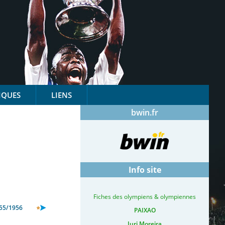
IQUES
LIENS
bwin.fr
Info site
Fiches des olympiens & olympiennes
55/1956
PAIXAO
Iuri Moreira