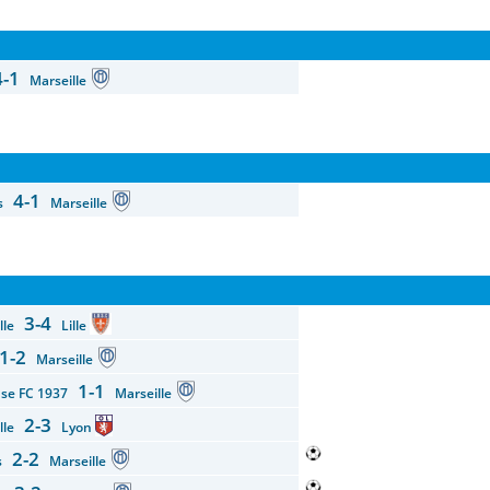
4-1
Marseille
4-1
es
Marseille
3-4
ille
Lille
1-2
Marseille
1-1
use FC 1937
Marseille
2-3
ille
Lyon
2-2
rs
Marseille