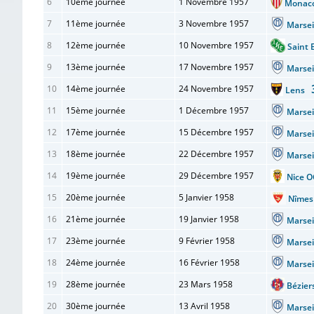
6
10ème journée
1 Novembre 1957
Mona
7
11ème journée
3 Novembre 1957
Marse
8
12ème journée
10 Novembre 1957
Saint
9
13ème journée
17 Novembre 1957
Marse
10
14ème journée
24 Novembre 1957
Lens
11
15ème journée
1 Décembre 1957
Marse
12
17ème journée
15 Décembre 1957
Marse
13
18ème journée
22 Décembre 1957
Marse
14
19ème journée
29 Décembre 1957
Nice
15
20ème journée
5 Janvier 1958
Nîmes
16
21ème journée
19 Janvier 1958
Marse
17
23ème journée
9 Février 1958
Marse
18
24ème journée
16 Février 1958
Marse
19
28ème journée
23 Mars 1958
Bézie
20
30ème journée
13 Avril 1958
Marse