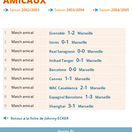
AMICAUX
Saison
2002/2003
Saison
2003/2004
Saison
2004/2005
1-2
1
Match amical
Grenoble
Marseille
0-1
2
Match amical
Istres
Marseille
0-0
3
Match amical
Real Saragosse
Marseille
0-1
4
Match amical
Ittihad Tanger
Marseille
0-0
5
Match amical
Barcelone
Marseille
1-1
6
Match amical
Cannes
Marseille
2-1
7
Match amical
WAC Casablanca
Marseille
1-3
8
Match amical
Espagnol Barcelone
Marseille
3-1
9
Match amical
Shanghai
Marseille
Retour à la fiche de Johnny ECKER
bwin.fr