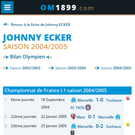
OM
1899
.com
Retour à la fiche de Johnny ECKER
JOHNNY ECKER
SAISON 2004/2005
Bilan Olympien
Saison
2002/2003
Saison
2003/2004
Saison
2004/2005
Championnat de France L1 saison 2004/2005
1-0
1
6ème journée
18 Septembre
Marseille
Toulouse
2004
FC 1970
0-1
2
22ème journée
22 Janvier 2005
Metz
Marseille
0-2
3
23ème journée
25 Janvier 2005
Marseille
Sochaux