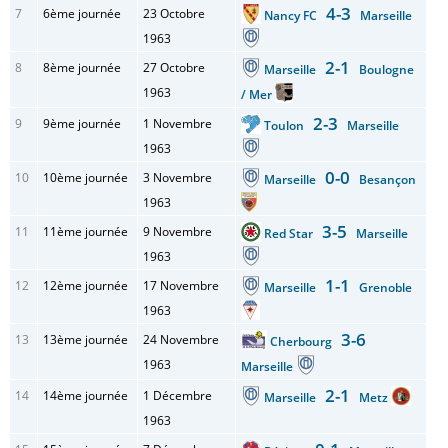
4-3
7
6ème journée
23 Octobre
Nancy FC
Marseille
1963
2-1
8
8ème journée
27 Octobre
Marseille
Boulogne
1963
/ Mer
2-3
9
9ème journée
1 Novembre
Toulon
Marseille
1963
0-0
10
10ème journée
3 Novembre
Marseille
Besançon
1963
3-5
11
11ème journée
9 Novembre
Red Star
Marseille
1963
1-1
12
12ème journée
17 Novembre
Marseille
Grenoble
1963
3-6
13
13ème journée
24 Novembre
Cherbourg
1963
Marseille
2-1
14
14ème journée
1 Décembre
Marseille
Metz
1963