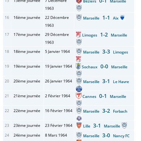
0-1
15
15ème journée
7 Décembre
Béziers
Marseille
1963
1-1
16
16ème journée
22 Décembre
Marseille
Aix
1963
1-2
17
17ème journée
29 Décembre
Limoges
Marseille
1963
3-3
18
18ème journée
5 Janvier 1964
Marseille
Limoges
0-0
19
19ème journée
19 Janvier 1964
Sochaux
Marseille
3-1
20
20ème journée
26 Janvier 1964
Marseille
Le Havre
0-1
21
21ème journée
2 Février 1964
Cannes
Marseille
3-2
22
22ème journée
16 Février 1964
Marseille
Forbach
3-1
23
23ème journée
23 Février 1964
Lille
Marseille
3-0
24
24ème journée
8 Mars 1964
Marseille
Nancy FC