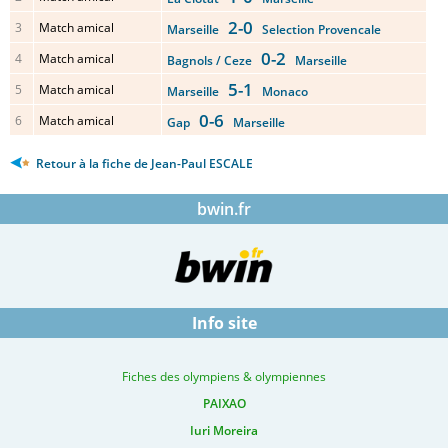
2-0
3
Match amical
Marseille
Selection Provencale
0-2
4
Match amical
Bagnols / Ceze
Marseille
5-1
5
Match amical
Marseille
Monaco
0-6
6
Match amical
Gap
Marseille
Retour à la fiche de Jean-Paul ESCALE
bwin.fr
Info site
Fiches des olympiens & olympiennes
PAIXAO
Iuri Moreira