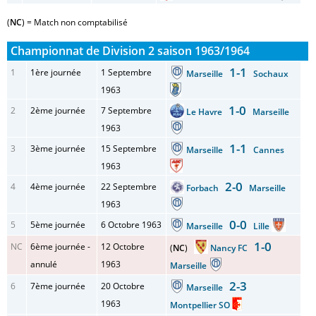
(
NC
) = Match non comptabilisé
Championnat de Division 2 saison 1963/1964
1-1
1
1ère journée
1 Septembre
Marseille
Sochaux
1963
1-0
2
2ème journée
7 Septembre
Le Havre
Marseille
1963
1-1
3
3ème journée
15 Septembre
Marseille
Cannes
1963
2-0
4
4ème journée
22 Septembre
Forbach
Marseille
1963
0-0
5
5ème journée
6 Octobre 1963
Marseille
Lille
1-0
NC
6ème journée -
12 Octobre
(
NC
)
Nancy FC
annulé
1963
Marseille
2-3
6
7ème journée
20 Octobre
Marseille
1963
Montpellier SO