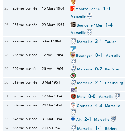
1-0
25
25ème journée
15 Mars 1964
Montpellier SO
Marseille
1-4
26
26ème journée
29 Mars 1964
Boulogne / Mer
Marseille
3-1
27
27ème journée
5 Avril 1964
Marseille
Toulon
0-1
28
28ème journée
12 Avril 1964
Besançon
Marseille
0-2
29
29ème journée
26 Avril 1964
Marseille
Red Star
2-1
30
31ème journée
3 Mai 1964
Marseille
Cherbourg
0-0
31
32ème journée
17 Mai 1964
Metz
Marseille
4-3
32
30ème journée
24 Mai 1964
Grenoble
Marseille
2-1
33
34ème journée
31 Mai 1964
Aix
Marseille
1-1
34
33ème journée
7 Juin 1964
Marseille
Béziers