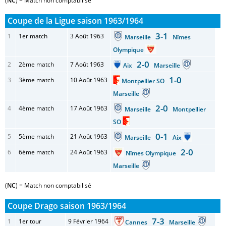
(
NC
) = Match non comptabilisé
Coupe de la Ligue saison 1963/1964
3-1
1
1er match
3 Août 1963
Marseille
Nîmes
Olympique
2-0
2
2ème match
7 Août 1963
Aix
Marseille
1-0
3
3ème match
10 Août 1963
Montpellier SO
Marseille
2-0
4
4ème match
17 Août 1963
Marseille
Montpellier
SO
0-1
5
5ème match
21 Août 1963
Marseille
Aix
2-0
6
6ème match
24 Août 1963
Nîmes Olympique
Marseille
(
NC
) = Match non comptabilisé
Coupe Drago saison 1963/1964
7-3
1
1er tour
9 Février 1964
Cannes
Marseille