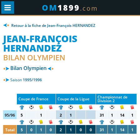
OM
1899
.com
Retour à la fiche de Jean-François HERNANDEZ
JEAN-FRANÇOIS
HERNANDEZ
BILAN OLYMPIEN
Bilan Olympien
Saison
1995/1996
Championnat de
Coupe de France
Coupe de la Ligue
Division 2
95/96
5
1
2
1
31
1
14
1
Total
5
0
1
0
2
1
0
0
31
1
14
1