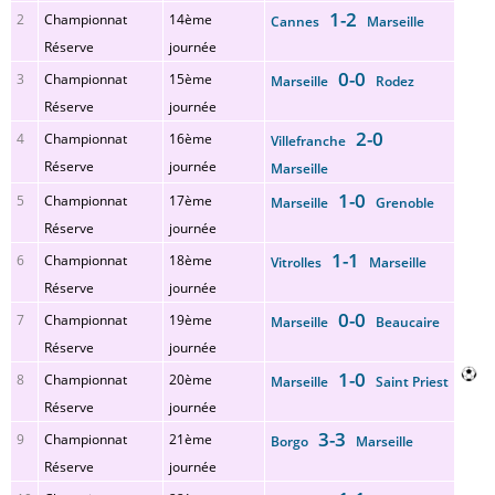
1-2
2
Championnat
14ème
Cannes
Marseille
Réserve
journée
0-0
3
Championnat
15ème
Marseille
Rodez
Réserve
journée
2-0
4
Championnat
16ème
Villefranche
Réserve
journée
Marseille
1-0
5
Championnat
17ème
Marseille
Grenoble
Réserve
journée
1-1
6
Championnat
18ème
Vitrolles
Marseille
Réserve
journée
0-0
7
Championnat
19ème
Marseille
Beaucaire
Réserve
journée
1-0
8
Championnat
20ème
Marseille
Saint Priest
Réserve
journée
3-3
9
Championnat
21ème
Borgo
Marseille
Réserve
journée