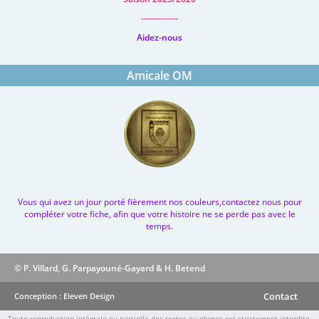
-------------
Aidez-nous
Amicale OM
Vous qui avez un jour porté fièrement nos couleurs,contactez nous pour
compléter votre fiche, afin que votre histoire ne se perde pas avec le
temps.
© P. Villard, G. Parpayouné-Gayard & H. Betend
Contact
Conception : Eleven Design
Toute reproduction intégrale ou partielle des textes ou photos est strictement interdite.