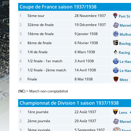
Coupe de France saison 1937/1938
1
5ème tour
28 Novembre 1937
Port S
2
32ème de finale
19 Décembre 1937
Marse
3
16ème de finale
9 Janvier 1938
Mulh
4
8ème de finale
6 Février 1938
Boulo
5
1/4 de finale
6 Mars 1938
Racin
6
1/2 finale - 1er match
3 Avril 1938
Le Ha
7
1/2 finale - 2ème match
14 Avril 1938
Le Ha
8
Finale
8 Mai 1938
Metz
(
NC
) = Match non comptabilisé
Championnat de Division 1 saison 1937/1938
1
1ère journée
22 Août 1937
Lens
2
2ème journée
29 Août 1937
Marse
3
3ème journée
5 Septembre 1937
Stra