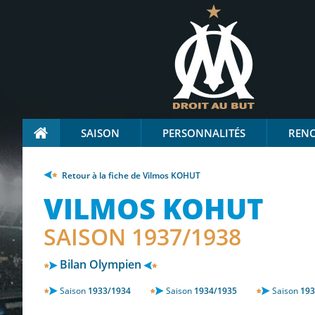
SAISON
PERSONNALITÉS
REN
Retour à la fiche de Vilmos KOHUT
VILMOS KOHUT
SAISON 1937/1938
Bilan Olympien
Saison
1933/1934
Saison
1934/1935
Saison
193