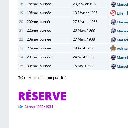
18
18ème journée
23 Janvier 1938
Marse
19
19ème journée
13 Février 1938
Lille
20
20ème journée
27 Février 1938
Marse
21
22ème journée
20 Mars 1938
Marse
22
23ème journée
27 Mars 1938
Marse
23
27ème journée
18 Avril 1938
Valen
24
28ème journée
24 Avril 1938
Marse
25
30ème journée
15 Mai 1938
Marse
(
NC
) = Match non comptabilisé
RÉSERVE
Saison
1933/1934