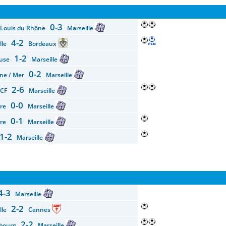
0-3
t Louis du Rhône
Marseille
4-2
ille
Bordeaux
1-2
ouse
Marseille
0-2
gne / Mer
Marseille
2-6
g CF
Marseille
0-0
vre
Marseille
0-1
vre
Marseille
1-2
Marseille
4-3
Marseille
2-2
ille
Cannes
2-2
sbourg
Marseille