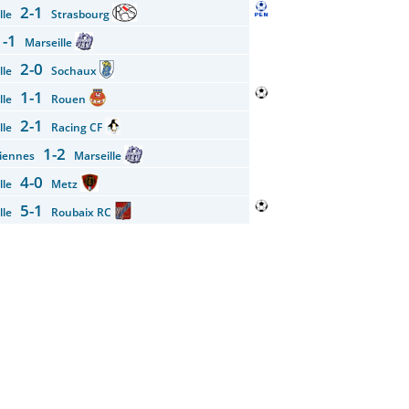
2-1
ille
Strasbourg
1-1
Marseille
2-0
ille
Sochaux
1-1
ille
Rouen
2-1
ille
Racing CF
1-2
ciennes
Marseille
4-0
ille
Metz
5-1
ille
Roubaix RC