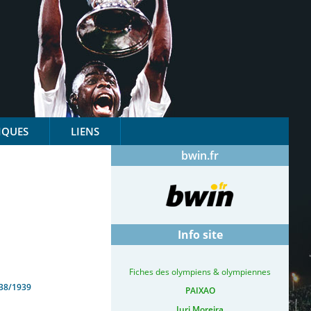
IQUES
LIENS
bwin.fr
Info site
Fiches des olympiens & olympiennes
38/1939
PAIXAO
Iuri Moreira