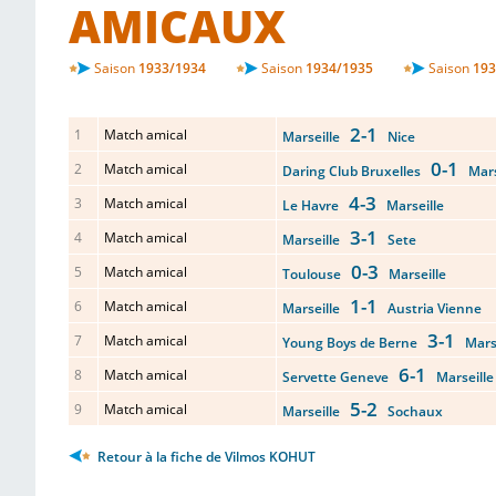
AMICAUX
Saison
1933/1934
Saison
1934/1935
Saison
193
2-1
1
Match amical
Marseille
Nice
0-1
2
Match amical
Daring Club Bruxelles
Marse
4-3
3
Match amical
Le Havre
Marseille
3-1
4
Match amical
Marseille
Sete
0-3
5
Match amical
Toulouse
Marseille
1-1
6
Match amical
Marseille
Austria Vienne
3-1
7
Match amical
Young Boys de Berne
Marse
6-1
8
Match amical
Servette Geneve
Marseille
5-2
9
Match amical
Marseille
Sochaux
Retour à la fiche de Vilmos KOHUT