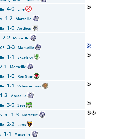
4-0
ille
Lille
1-2
ux
Marseille
1-0
ille
Antibes
2-2
n
Marseille
3-3
g CF
Marseille
1-1
ille
Excelsior
2-1
Marseille
1-0
ille
Red Star
1-1
ille
Valenciennes
1-2
Marseille
3-0
ille
Sete
1-3
ix RC
Marseille
2-2
ille
Lens
1-1
es
Marseille