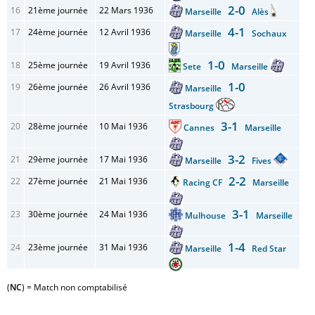
2-0
16
21ème journée
22 Mars 1936
Marseille
Alès
4-1
17
24ème journée
12 Avril 1936
Marseille
Sochaux
1-0
18
25ème journée
19 Avril 1936
Sete
Marseille
1-0
19
26ème journée
26 Avril 1936
Marseille
Strasbourg
3-1
20
28ème journée
10 Mai 1936
Cannes
Marseille
3-2
21
29ème journée
17 Mai 1936
Marseille
Fives
2-2
22
27ème journée
21 Mai 1936
Racing CF
Marseille
3-1
23
30ème journée
24 Mai 1936
Mulhouse
Marseille
1-4
24
23ème journée
31 Mai 1936
Marseille
Red Star
(
NC
) = Match non comptabilisé