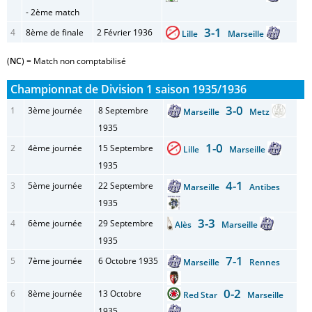
- 2ème match
3-1
4
8ème de finale
2 Février 1936
Lille
Marseille
(
NC
) = Match non comptabilisé
Championnat de Division 1 saison 1935/1936
3-0
1
3ème journée
8 Septembre
Marseille
Metz
1935
1-0
2
4ème journée
15 Septembre
Lille
Marseille
1935
4-1
3
5ème journée
22 Septembre
Marseille
Antibes
1935
3-3
4
6ème journée
29 Septembre
Alès
Marseille
1935
7-1
5
7ème journée
6 Octobre 1935
Marseille
Rennes
0-2
6
8ème journée
13 Octobre
Red Star
Marseille
1935