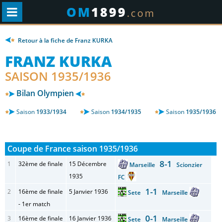
OM
1899
.com
Retour à la fiche de Franz KURKA
FRANZ KURKA
SAISON 1935/1936
Bilan Olympien
Saison
1933/1934
Saison
1934/1935
Saison
1935/1936
Coupe de France saison 1935/1936
8-1
1
32ème de finale
15 Décembre
Marseille
Scionzier
1935
FC
1-1
2
16ème de finale
5 Janvier 1936
Sete
Marseille
- 1er match
0-1
3
16ème de finale
16 Janvier 1936
Sete
Marseille