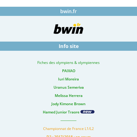
bwin.fr
Info site
Fiches des olympiens & olympiennes
PAIXAO
Iuri Moreira
Uranus Semeriva
Melissa Herrera
Jody Kimone Brown
Hamed Junior Traore
-------------
Championnat de France L1/L2
D2 : 2017/2018 : en cours