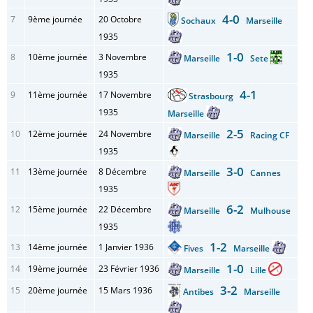
4-0
7
9ème journée
20 Octobre
Sochaux
Marseille
1935
1-0
8
10ème journée
3 Novembre
Marseille
Sete
1935
4-1
9
11ème journée
17 Novembre
Strasbourg
1935
Marseille
2-5
10
12ème journée
24 Novembre
Marseille
Racing CF
1935
3-0
11
13ème journée
8 Décembre
Marseille
Cannes
1935
6-2
12
15ème journée
22 Décembre
Marseille
Mulhouse
1935
1-2
13
14ème journée
1 Janvier 1936
Fives
Marseille
1-0
14
19ème journée
23 Février 1936
Marseille
Lille
3-2
15
20ème journée
15 Mars 1936
Antibes
Marseille