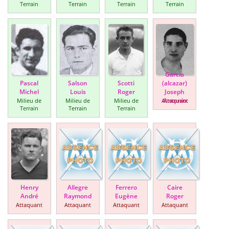
Terrain
Terrain
Terrain
Terrain
Garcia
Pascal
Salson
Scotti
(alcazar)
Michel
Louis
Roger
Joseph
Antonio
Milieu de
Milieu de
Milieu de
Attaquant
Terrain
Terrain
Terrain
Henry
Allegre
Ferrero
Caire
André
Raymond
Eugène
Roger
Attaquant
Attaquant
Attaquant
Attaquant