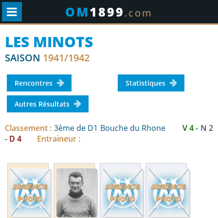
OM
1899
.com
LES MINOTS
SAISON
1941/1942
Rencontres
Statistiques
Autres Résultats
Classement :
3ème de D1 Bouche du Rhone
V 4
-
N 2
-
D 4
Entraineur :