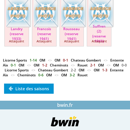
Suffren
Landry
Francois
Rousseau
(2)
(reserve
(reserve
(reserve
(reserve
1933)
1941)
1941)
1941)
Attaquant
Attaquant
Attaquant
Attaquant
Licorne Sports
1-14
OM
<>
OM
0-1
Chateau Gombert
<>
Entente
Aix
0-1
OM
<>
OM
1-2
Cheminots
<>
Rouet
2-1
OM
<>
OM
0-0
Licorne Sports
<>
Chateau Gombert
2-2
OM
<>
OM
1-3
Entente
Aix
<>
Cheminots
0-6
OM
<>
OM
3-2
Rouet
Liste des saisons
bwin.fr