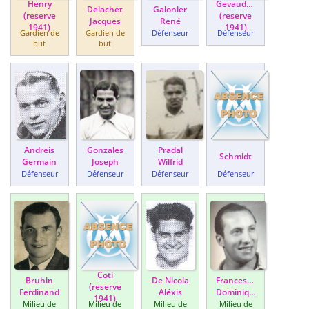
Henry
Gevaudan
Delachet
Galonier
(reserve
(reserve
Jacques
René
1941)
1941)
Gardien de
Gardien de
Défenseur
Défenseur
but
but
Andreis
Gonzales
Pradal
Schmidt
Germain
Joseph
Wilfrid
Défenseur
Défenseur
Défenseur
Défenseur
Coti
Bruhin
De Nicola
Franceschi
(reserve
Ferdinand
Aléxis
Dominique
1941)
Milieu de
Milieu de
Milieu de
Milieu de