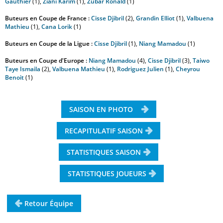
Gauthier
(1),
Ziani Karim
(1),
Zubar Ronald
(1)
Buteurs en Coupe de France :
Cisse Djibril
(2),
Grandin Elliot
(1),
Valbuena
Mathieu
(1),
Cana Lorik
(1)
Buteurs en Coupe de la Ligue :
Cisse Djibril
(1),
Niang Mamadou
(1)
Buteurs en Coupe d'Europe :
Niang Mamadou
(4),
Cisse Djibril
(3),
Taiwo
Taye Ismaila
(2),
Valbuena Mathieu
(1),
Rodriguez Julien
(1),
Cheyrou
Benoit
(1)
SAISON EN PHOTO
RECAPITULATIF SAISON
STATISTIQUES SAISON
STATISTIQUES JOUEURS
Retour Équipe