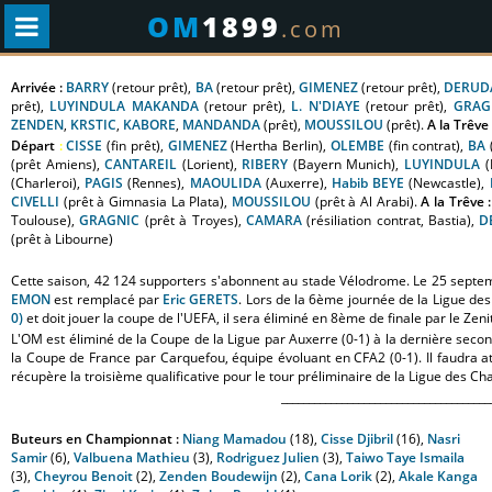
OM
1899
.com
Arrivée :
BARRY
(retour prêt),
BA
(retour prêt),
GIMENEZ
(retour prêt),
DERUD
prêt),
LUYINDULA MAKANDA
(retour prêt),
L. N'DIAYE
(retour prêt),
GRAG
ZENDEN
,
KRSTIC
,
KABORE
,
MANDANDA
(prêt),
MOUSSILOU
(prêt).
A la Trêve 
Départ
:
CISSE
(fin prêt),
GIMENEZ
(Hertha Berlin),
OLEMBE
(fin contrat),
BA
(prêt Amiens),
CANTAREIL
(Lorient),
RIBERY
(Bayern Munich),
LUYINDULA
(
(Charleroi),
PAGIS
(Rennes),
MAOULIDA
(Auxerre),
Habib BEYE
(Newcastle),
CIVELLI
(
prêt à Gimnasia La Plata),
MOUSSILOU
(prêt à Al Arabi).
A la Trêve :
Toulouse),
GRAGNIC
(prêt à Troyes),
CAMARA
(résiliation contrat, Bastia),
D
(prêt à Libourne)
Cette saison, 42 124 supporters s'abonnent au stade Vélodrome. Le 25 septemb
EMON
est remplacé par
Eric GERETS
.
Lors de la 6ème journée de la Ligue de
0)
et doit jouer la coupe de l'UEFA, il sera éliminé en 8ème de finale par le Zen
L'OM est éliminé de la Coupe de la Ligue par Auxerre (0-1) à la dernière seco
la Coupe de France par Carquefou, équipe évoluant en CFA2 (0-1). Il faudra 
récupère la troisième qualificative pour le tour préliminaire de la Ligue des C
______________________________________
Buteurs en Championnat :
Niang Mamadou
(18),
Cisse Djibril
(16),
Nasri
Samir
(6),
Valbuena Mathieu
(3),
Rodriguez Julien
(3),
Taiwo Taye Ismaila
(3),
Cheyrou Benoit
(2),
Zenden Boudewijn
(2),
Cana Lorik
(2),
Akale Kanga