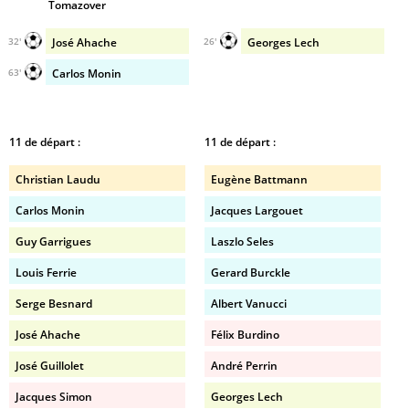
Tomazover
José Ahache
Georges Lech
32'
26'
Carlos Monin
63'
11 de départ :
11 de départ :
Christian Laudu
Eugène Battmann
Carlos Monin
Jacques Largouet
Guy Garrigues
Laszlo Seles
Louis Ferrie
Gerard Burckle
Serge Besnard
Albert Vanucci
José Ahache
Félix Burdino
José Guillolet
André Perrin
Jacques Simon
Georges Lech