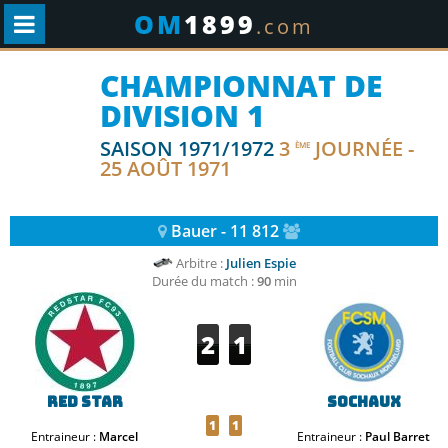
OM
1899
.com
CHAMPIONNAT DE
DIVISION 1
SAISON 1971/1972
3
JOURNÉE -
ÈME
25 AOÛT 1971
Bauer - 11 812
Arbitre :
Julien Espie
Durée du match :
90
min
2
1
Red Star
Sochaux
1
1
Entraineur :
Marcel
Entraineur :
Paul Barret