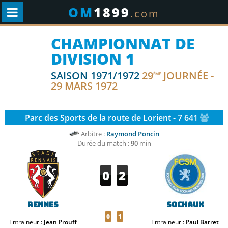
OM
1899
.com
CHAMPIONNAT DE
DIVISION 1
SAISON 1971/1972
29
JOURNÉE -
ÈME
29 MARS 1972
Parc des Sports de la route de Lorient - 7 641
Arbitre :
Raymond Poncin
Durée du match :
90
min
0
2
Rennes
Sochaux
0
1
Entraineur :
Jean Prouff
Entraineur :
Paul Barret