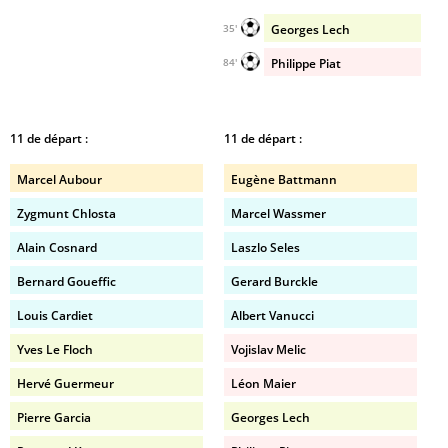
Georges Lech
35'
Philippe Piat
84'
11 de départ :
11 de départ :
Marcel Aubour
Eugène Battmann
Zygmunt Chlosta
Marcel Wassmer
Alain Cosnard
Laszlo Seles
Bernard Goueffic
Gerard Burckle
Louis Cardiet
Albert Vanucci
Yves Le Floch
Vojislav Melic
Hervé Guermeur
Léon Maier
Pierre Garcia
Georges Lech