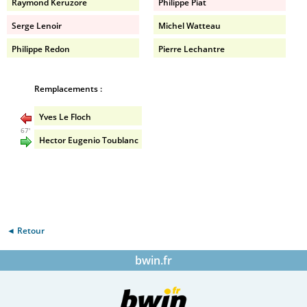
Raymond Keruzore
Philippe Piat
Serge Lenoir
Michel Watteau
Philippe Redon
Pierre Lechantre
Remplacements :
Yves Le Floch
67'
Hector Eugenio Toublanc
◄ Retour
bwin.fr