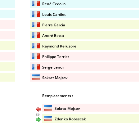
René Cedolin
Louis Cardiet
Pierre Garcia
André Betta
Raymond Keruzore
Philippe Terrier
Serge Lenoir
Sokrat Mojsov
Remplacements :
Sokrat Mojsov
59'
Zdenko Kobescak