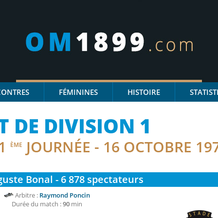
CONTRES
FÉMININES
HISTOIRE
STATIST
DE DIVISION 1
1
JOURNÉE - 16 OCTOBRE 19
ÈME
uste Bonal - 6 878
spectateurs
Arbitre :
Raymond Poncin
Durée du match :
90
min