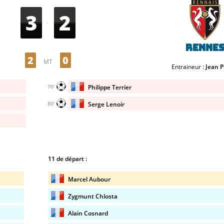
3
2
-
Renne
2
0
MT
Entraineur :
Jean P
Philippe Terrier
70'
Serge Lenoir
80'
11 de départ :
Marcel Aubour
Zygmunt Chlosta
Alain Cosnard