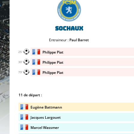
Sochaux
Entraineur :
Paul Barret
Philippe Piat
25'
Philippe Piat
30'
Philippe Piat
79'
11 de départ :
Eugène Battmann
Jacques Largouet
Marcel Wassmer