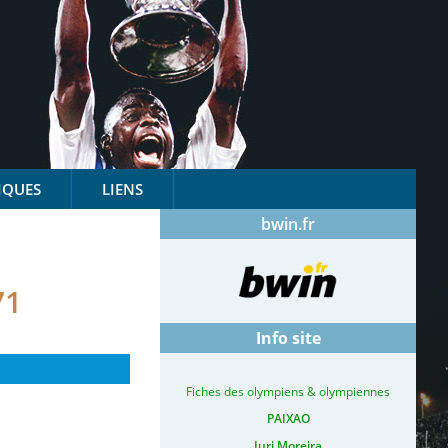
IQUES
LIENS
bwin.fr
71
Info site
Fiches des olympiens & olympiennes
PAIXAO
Iuri Moreira