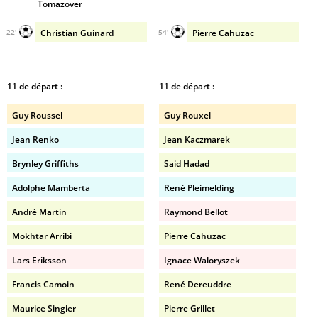
Tomazover
Christian Guinard
Pierre Cahuzac
22'
54'
11 de départ :
11 de départ :
Guy Roussel
Guy Rouxel
Jean Renko
Jean Kaczmarek
Brynley Griffiths
Said Hadad
Adolphe Mamberta
René Pleimelding
André Martin
Raymond Bellot
Mokhtar Arribi
Pierre Cahuzac
Lars Eriksson
Ignace Waloryszek
Francis Camoin
René Dereuddre
Maurice Singier
Pierre Grillet