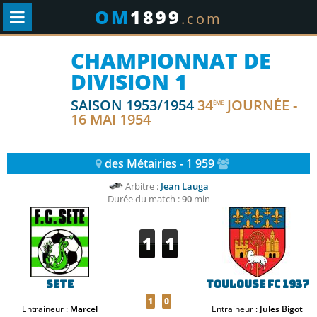
OM
1899
.com
CHAMPIONNAT DE
DIVISION 1
SAISON 1953/1954
34
JOURNÉE -
ÈME
16 MAI 1954
des Métairies - 1 959
Arbitre :
Jean Lauga
Durée du match :
90
min
1
1
Sete
Toulouse FC 1937
1
0
Entraineur :
Marcel
Entraineur :
Jules Bigot