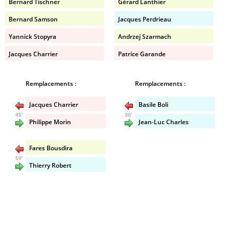
Bernard Tischner
Gérard Lanthier
Bernard Samson
Jacques Perdrieau
Yannick Stopyra
Andrzej Szarmach
Jacques Charrier
Patrice Garande
Remplacements :
Remplacements :
Jacques Charrier
Basile Boli
45'
30'
Philippe Morin
Jean-Luc Charles
Fares Bousdira
59'
Thierry Robert