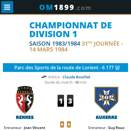
OM
1899
.com
CHAMPIONNAT DE
DIVISION 1
SAISON 1983/1984
31
JOURNÉE -
ÈME
14 MARS 1984
Parc des Sports de la route de Lorient - 6 177
Arbitre :
Claude Bouillet
Durée du match :
90
min
1
3
Rennes
Auxerre
0
0
Entraineur :
Jean Vincent
Entraineur :
Guy Roux