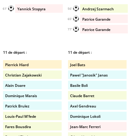
Yannick Stopyra
Andrzej Szarmach
61'
56'
Patrice Garande
65'
Patrice Garande
77'
11 de départ :
11 de départ :
Pierrick Hiard
Joel Bats
Christian Zajakowski
Pawel "Janosik" Janas
Alain Doare
Basile Boli
Dominique Marais
Claude Barret
Patrick Brulez
Axel Gendreau
Louis-Paul M'fede
Dominique Lokoli
Fares Bousdira
Jean-Marc Ferreri